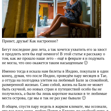
Привет, друзья! Как настроение?
Бегут последние дни лета, а так хочется ухватить его за хвост
и продлить хотя бы ещё немного! В этой статье я расскажу о
том, как же прошло наше лето – ещё в феврале я и подумать
не могла, что оно окажется таким насыщенным 🙂
Именно тогда я искала нам билеты в Индию, покупали в один
конец, думая, что после Индии, проведём пару месяцев в Тае,
а оттуда на полгодика улетим на любимый Бали за спокойной,
размеренной жизнью. Само собой, жизнь на Бали не может
быть скучной, но новых стран и путешествий особо бы не
получилось, а были бы лишь короткие вылазки в те любимые
места острова, где мы и так не раз уже бывали 🙂
В общем, спустя пару недель в жарком климате, мы осознали,
что все-таки очень любим Питер и Европу, по крайней мере, в