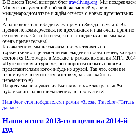
В Bloscars Travel выиграл блог
traveliving.org
. Мы поздравляем
Машу с заслуженной победой, желаем ей удачи в
международном этапе и ждём отчётов о новых путешествиях
=)
А наш блог стал победителем премии Звезда Travel.ru! Эта
премия не коммерческая, но престижная и нам очень приятно
её получить. Спасибо всем, кто нас поддерживал, мы вам
очень признательны!
К сожалению, мы не сможем присутствовать на
торжественной церемонии награждения победителей, которая
состоится 19го марта в Москве, в рамках выставки
MITT 2014
«Путешествия и туризм», но попросим побыть нашими
представителями кого-нибудь из друзей. Так что, если вы
планируете посетить эту выставку, заглядывайте на
церемонию =)
На днях мы вернулись из Вьетнама и уже завтра начнём
публиковать наши впечатления, не пропустите!
Наш блог стал победителем премии «Звезда Travel.ru»!
Читать
дальше
Наши итоги 2013-го и цели на 2014-й
год