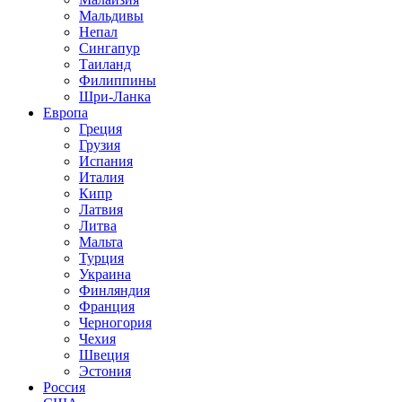
Мальдивы
Непал
Сингапур
Таиланд
Филиппины
Шри-Ланка
Европа
Греция
Грузия
Испания
Италия
Кипр
Латвия
Литва
Мальта
Турция
Украина
Финляндия
Франция
Черногория
Чехия
Швеция
Эстония
Россия