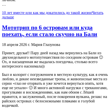
…
10 лет вместе или как мы докатились до такой жизни
Читать
дальше
Мототрип по 6 островам или куда
поехать, если стало скучно на Бали
18 апреля 2026 г.
Мария Глазунова
Привет, друзья!! Пару дней назад мы вернулись на Бали из
двухнедельного мотопутешествия по соседним островам 🙂
Ох, и насыщенная же выдалась поездочка, столько всего
интересного наснимала))
Был и колорит с погружением в местную культуру, как я очень
люблю, и дикие неизведанные тропы, и живописные места из
серии «глаз не оторвать и уже хочется вернуться опять, хотя
еще не уехали» 🙂 И много активной нагрузки с треккингами,
прогулками и восхождениями, как нам обоим с Лёшей
нравится, и заслуженный, после покорения вулкана, релакс на
райских островах с белоснежными пляжами и голубой
водичкой.
…