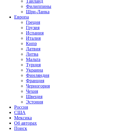
Таиланд
Филиппины
Шри-Ланка
Европа
Греция
Грузия
Испания
Италия
Кипр
Латвия
Литва
Мальта
Турция
Украина
Финляндия
Франция
Черногория
Чехия
Швеция
Эстония
Россия
США
Мексика
Об авторах
Поиск