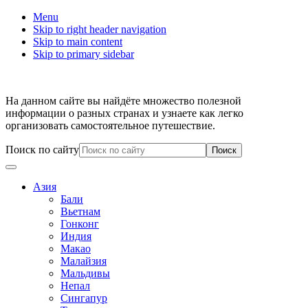
Menu
Skip to right header navigation
Skip to main content
Skip to primary sidebar
На данном сайте вы найдёте множество полезной
информации о разных странах и узнаете как легко
организовать самостоятельное путешествие.
Поиск по сайту
Азия
Бали
Вьетнам
Гонконг
Индия
Макао
Малайзия
Мальдивы
Непал
Сингапур