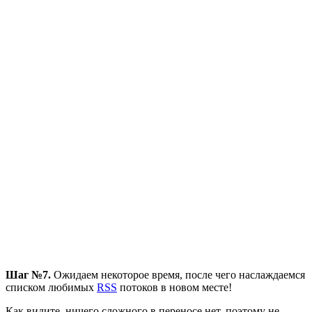
Шаг №7.
Ожидаем некоторое время, после чего наслаждаемся
списком любимых
RSS
потоков в новом месте!
Как видите, ничего сложного в переносе нет, поэтому не