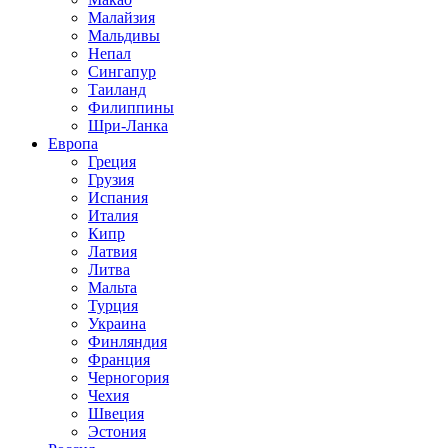
Малайзия
Мальдивы
Непал
Сингапур
Таиланд
Филиппины
Шри-Ланка
Европа
Греция
Грузия
Испания
Италия
Кипр
Латвия
Литва
Мальта
Турция
Украина
Финляндия
Франция
Черногория
Чехия
Швеция
Эстония