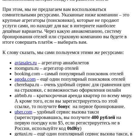
При этом, мы не предлагаем вам воспользоваться
сомнительными ресурсами. Указанные ниже компании – это
крупные агрегаторы (поисковики), которые не продают
услуги сами, но находят для вас в интернете наиболее
дешёвые варианты. Через какую авиакомпанию, систему
бронирования отелей или страховую компанию вы будете в
итоге совершать платёж – выбирать вам.
К слову сказать, мы сами пользуемся этими же ресурсами:
aviasales.ru
– агрегатор авиабилетов
roomguru.ru
– агрегатор отелей
booking.com
– самый популярный поисковик отелей
agoda.com
– ещё один популярный поисковик отелей
cherehapa.ru
– очень удобный сервис для сравнения цен
на страховки, с возможностью оформления онлайн
airbnb.ru
– краткосрочная аренда квартир по всему миру.
А кроме того, если вы зарегистрируетесь по
этой
ссылке
, то получите
бонус
на первое бронирование.
uber.com
– удобный сервис вызова такси
(зарегистрировавшись, вы получите
400 рублей
на
первую поездку или $5, если регистрируетесь не в
России, используйте код
0tdl6y
)
gettaxi.ru – ещё один популярный сервис вызова такси, в