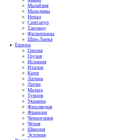
Малайзия
Мальдивы
Непал
Сингапур
Таиланд
Филиппины
Шри-Ланка
Европа
Греция
Грузия
Испания
Италия
Кипр
Латвия
Литва
Мальта
Турция
Украина
Финляндия
Франция
Черногория
Чехия
Швеция
Эстония