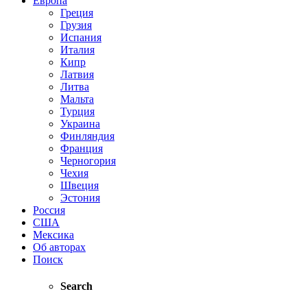
Европа
Греция
Грузия
Испания
Италия
Кипр
Латвия
Литва
Мальта
Турция
Украина
Финляндия
Франция
Черногория
Чехия
Швеция
Эстония
Россия
США
Мексика
Об авторах
Поиск
Search