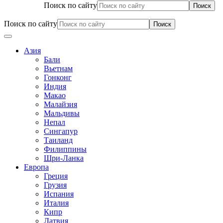
Поиск по сайту
Поиск по сайту
Азия
Бали
Вьетнам
Гонконг
Индия
Макао
Малайзия
Мальдивы
Непал
Сингапур
Таиланд
Филиппины
Шри-Ланка
Европа
Греция
Грузия
Испания
Италия
Кипр
Латвия