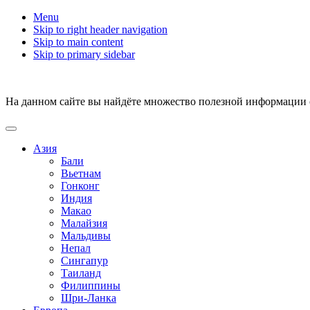
Menu
Skip to right header navigation
Skip to main content
Skip to primary sidebar
На данном сайте вы найдёте множество полезной информации о 
Азия
Бали
Вьетнам
Гонконг
Индия
Макао
Малайзия
Мальдивы
Непал
Сингапур
Таиланд
Филиппины
Шри-Ланка