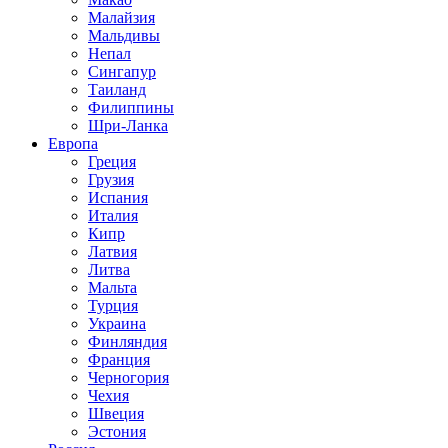
Малайзия
Мальдивы
Непал
Сингапур
Таиланд
Филиппины
Шри-Ланка
Европа
Греция
Грузия
Испания
Италия
Кипр
Латвия
Литва
Мальта
Турция
Украина
Финляндия
Франция
Черногория
Чехия
Швеция
Эстония