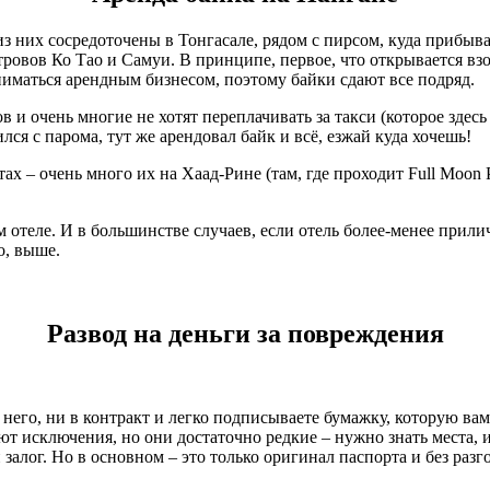
з них сосредоточены в Тонгасале, рядом с пирсом, куда прибыв
ровов Ко Тао и Самуи. В принципе, первое, что открывается взор
заниматься арендным бизнесом, поэтому байки сдают все подряд.
в и очень многие не хотят переплачивать за такси (которое здес
лся с парома, тут же арендовал байк и всё, езжай куда хочешь!
ах – очень много их на Хаад-Рине (там, где проходит Full Moon 
 отеле. И в большинстве случаев, если отель более-менее прилич
о, выше.
Развод на деньги за повреждения
 него, ни в контракт и легко подписываете бумажку, которую вам
вают исключения, но они достаточно редкие – нужно знать места,
алог. Но в основном – это только оригинал паспорта и без разго