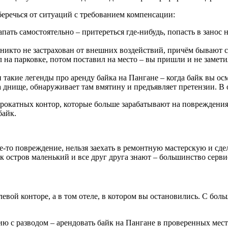
беречься от ситуаций с требованием компенсации:
ть самостоятельно – притереться где-нибудь, попасть в занос на
никто не застрахован от внешних воздействий, причём бывают слу
л на парковке, потом поставил на место – вы пришли и не замет
 и такие легенды про аренду байка на Пангане – когда байк вы 
на днище, обнаруживает там вмятину и предъявляет претензии. В
прокатных контор, которые больше зарабатывают на повреждения
байк.
ое-то повреждение, нельзя заехать в ремонтную мастерскую и сд
как остров маленький и все друг друга знают – большинство серви
 левой конторе, а в том отеле, в котором вы остановились. С бол
ю с разводом – арендовать байк на Пангане в проверенных мес