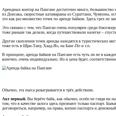
Арендных контор на Пангане достаточно много, большинство и
из Донсака, скоростные катамараны из Сураттани, Чумпона, ост
это как раз множество точек по аренде байков. Здесь грех не 
Это связано с тем, что Панган очень популярен среди бэкпэкеро
тоже раньше так делали, когда путешествовали налегке – спусти
Другие скопления точек аренды находятся в туристических мест
тоже есть в Шри-Тану, Хаад-Яо, на Банг-По и т.п.
В принципе, аренда байков на Пангане есть чуть ли не в каждом
конечно, очень индивидуально. Но и цена будет, соответственн
Обычно, эта пьеса разыгрывается в трёх действиях.
Акт первый.
Вы берёте байк, как обычно, особо не глядя ни на
том, что в качестве залога здесь признают только паспорт. Бы
договориться, например, на права, копию паспорта и денежный з