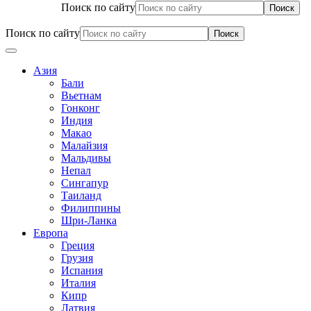
Поиск по сайту
Поиск по сайту
Азия
Бали
Вьетнам
Гонконг
Индия
Макао
Малайзия
Мальдивы
Непал
Сингапур
Таиланд
Филиппины
Шри-Ланка
Европа
Греция
Грузия
Испания
Италия
Кипр
Латвия