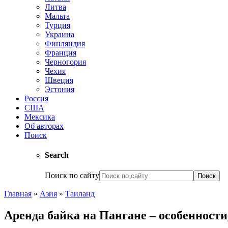
Литва
Мальта
Турция
Украина
Финляндия
Франция
Черногория
Чехия
Швеция
Эстония
Россия
США
Мексика
Об авторах
Поиск
Search
Поиск по сайту
Главная
»
Азия
»
Таиланд
Аренда байка на Пангане – особенност