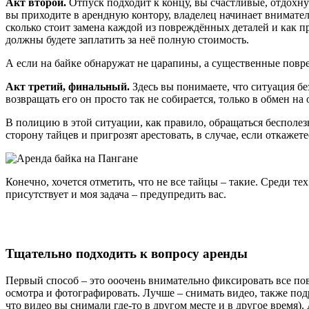
Акт второй.
Отпуск подходит к концу, вы счастливые, отдохну
вы приходите в арендную контору, владелец начинает внимател
сколько стоит замена каждой из повреждённых деталей и как пр
должны будете заплатить за неё полную стоимость.
А если на байке обнаружат не царапины, а существенные повре
Акт третий, финальный.
Здесь вы понимаете, что ситуация бе
возвращать его он просто так не собирается, только в обмен н
В полицию в этой ситуации, как правило, обращаться бесполезно
сторону тайцев и пригрозят арестовать, в случае, если откажете
Конечно, хочется отметить, что не все тайцы – такие. Среди т
присутствует и моя задача – предупредить вас.
Тщательно подходить к вопросу аренды
Первый способ – это ооочень внимательно фиксировать все по
осмотра и фотографировать. Лучше – снимать видео, также подр
что видео вы снимали где-то в другом месте и в другое время)