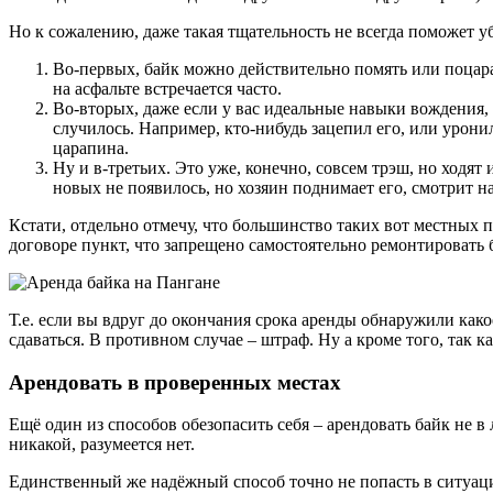
Но к сожалению, даже такая тщательность не всегда поможет у
Во-первых, байк можно действительно помять или поцарапа
на асфальте встречается часто.
Во-вторых, даже если у вас идеальные навыки вождения, 
случилось. Например, кто-нибудь зацепил его, или урони
царапина.
Ну и в-третьих. Это уже, конечно, совсем трэш, но ходят
новых не появилось, но хозяин поднимает его, смотрит 
Кстати, отдельно отмечу, что большинство таких вот местных 
договоре пункт, что запрещено самостоятельно ремонтировать 
Т.е. если вы вдруг до окончания срока аренды обнаружили как
сдаваться. В противном случае – штраф. Ну а кроме того, так 
Арендовать в проверенных местах
Ещё один из способов обезопасить себя – арендовать байк не в
никакой, разумеется нет.
Единственный же надёжный способ точно не попасть в ситуаци