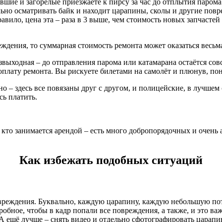
вшие и загорелые приезжаете к пирсу за час до отплытия парома 
ьно осматривать байк и находит царапины, сколы и другие повр
авило, цена эта – раза в 3 выше, чем стоимость новых запчастей
ждения, то суммарная стоимость ремонта может оказаться весьм
звыходная – до отправления парома или катамарана остаётся сов
а оплату ремонта. Вы рискуете билетами на самолёт и плюнув, пон
 – здесь все повязаны друг с другом, и полицейские, в лучшем с
сь платить.
ех кто занимается арендой – есть много добропорядочных и очен
Как избежать подобных ситуаций
вреждения. Буквально, каждую царапину, каждую небольшую потё
обное, чтобы в кадр попали все повреждения, а также, и это важ
. А ещё лучше – снять видео и отдельно сфотографировать царапи