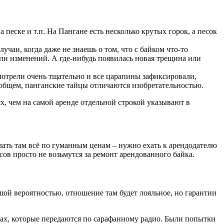
 песке и т.п. На Пангане есть несколько крутых горок, а песок
чаи, когда даже не знаешь о том, что с байком что-то
или изменений. А где-нибудь появилась новая трещина или
осмотрели очень тщательно и все царапины зафиксировали,
 общем, панганские тайцы отличаются изобретательностью.
х, чем на самой аренде отдельной строкой указывают в
елать там всё по гуманным ценам – нужно ехать к арендодателю
сов просто не возьмутся за ремонт арендованного байка.
ьшой вероятностью, отношение там будет лояльное, но гарантии
тах, которые передаются по сарафанному радио. Были попытки