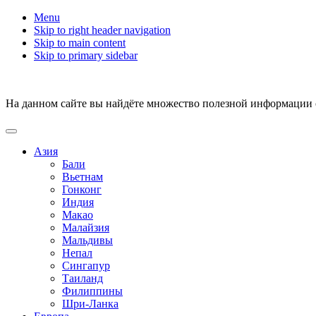
Menu
Skip to right header navigation
Skip to main content
Skip to primary sidebar
На данном сайте вы найдёте множество полезной информации о 
Азия
Бали
Вьетнам
Гонконг
Индия
Макао
Малайзия
Мальдивы
Непал
Сингапур
Таиланд
Филиппины
Шри-Ланка