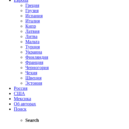
Европа
Греция
Грузия
Испания
Италия
Кипр
Латвия
Литва
Мальта
Турция
Украина
Финляндия
Франция
Черногория
Чехия
Швеция
Эстония
Россия
США
Мексика
Об авторах
Поиск
Search