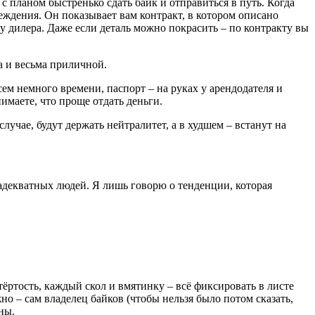
с планом быстренько сдать байк и отправиться в путь. Когда
еждения. Он показывает вам контракт, в котором описано
 у дилера. Даже если деталь можно покрасить – по контракту вы
а и весьма приличной.
сем немного времени, паспорт – на руках у арендодателя и
имаете, что проще отдать деньги.
лучае, будут держать нейтралитет, а в худшем – встанут на
ь адекватных людей. Я лишь говорю о тенденции, которая
ртость, каждый скол и вмятинку – всё фиксировать в листе
но – сам владелец байков (чтобы нельзя было потом сказать,
ны.