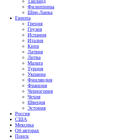
Таиланд
Филиппины
Шри-Ланка
Европа
Греция
Грузия
Испания
Италия
Кипр
Латвия
Литва
Мальта
Турция
Украина
Финляндия
Франция
Черногория
Чехия
Швеция
Эстония
Россия
США
Мексика
Об авторах
Поиск