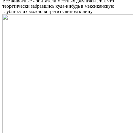
Все животные - обитатели местных джунглей , так что
теоретически забравшись куда-нибудь в мексиканскую
глубинку их можно встретить лицом к лицу