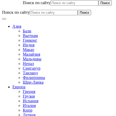
Поиск по сайту
Поиск по сайту
Азия
Бали
Вьетнам
Гонконг
Индия
Макао
Малайзия
Мальдивы
Непал
Сингапур
Таиланд
Филиппины
Шри-Ланка
Европа
Греция
Грузия
Испания
Италия
Кипр
Латвия