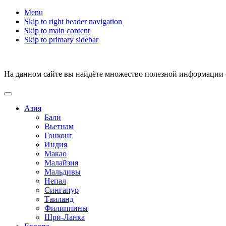
Menu
Skip to right header navigation
Skip to main content
Skip to primary sidebar
На данном сайте вы найдёте множество полезной информации о 
Азия
Бали
Вьетнам
Гонконг
Индия
Макао
Малайзия
Мальдивы
Непал
Сингапур
Таиланд
Филиппины
Шри-Ланка