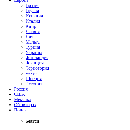
Европа
Греция
Грузия
Испания
Италия
Кипр
Латвия
Литва
Мальта
Турция
Украина
Финляндия
Франция
Черногория
Чехия
Швеция
Эстония
Россия
США
Мексика
Об авторах
Поиск
Search