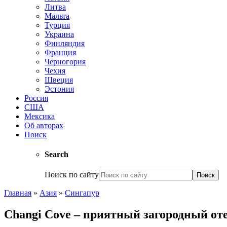
Литва
Мальта
Турция
Украина
Финляндия
Франция
Черногория
Чехия
Швеция
Эстония
Россия
США
Мексика
Об авторах
Поиск
Search
Поиск по сайту
Главная
»
Азия
»
Сингапур
Changi Cove – приятный загородный от