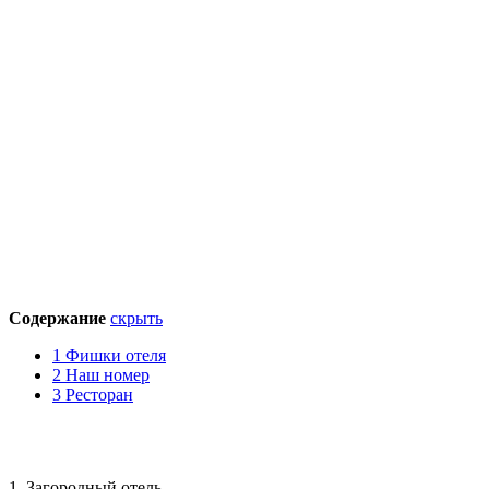
Содержание
скрыть
1
Фишки отеля
2
Наш номер
3
Ресторан
1. Загородный отель.