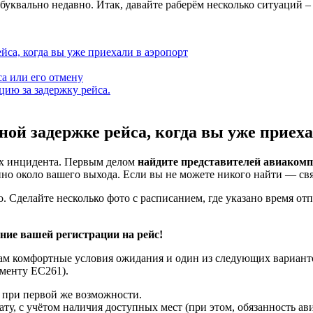
буквально недавно. Итак, давайте раберём несколько ситуаций – 
йса, когда вы уже приехали в аэропорт
са или его отмену
цию за задержку рейса.
ой задержке рейса, когда вы уже приеха
ах инцидента. Первым делом
найдите представителей авиакомп
но около вашего выхода. Если вы не можете никого найти — св
 Сделайте несколько фото с расписанием, где указано время от
ние вашей регистрации на рейс!
ам комфортные условия ожидания и один из следующих варианто
аменту ЕС261).
 при первой же возможности.
ату, с учётом наличия доступных мест (при этом, обязанность 