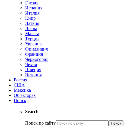
Грузия
Испания
Италия
Кипр
Латвия
Литва
Мальта
Турция
Украина
Финляндия
Франция
Черногория
Чехия
Швеция
Эстония
Россия
США
Мексика
Об авторах
Поиск
Search
Поиск по сайту