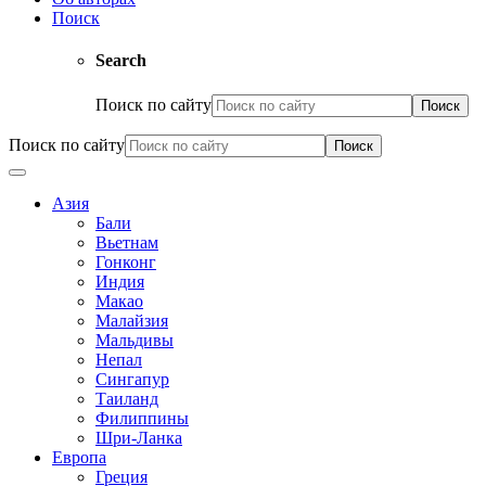
Поиск
Search
Поиск по сайту
Поиск по сайту
Азия
Бали
Вьетнам
Гонконг
Индия
Макао
Малайзия
Мальдивы
Непал
Сингапур
Таиланд
Филиппины
Шри-Ланка
Европа
Греция