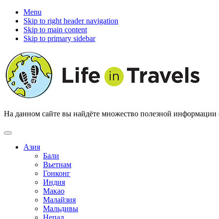
Menu
Skip to right header navigation
Skip to main content
Skip to primary sidebar
На данном сайте вы найдёте множество полезной информации о 
Азия
Бали
Вьетнам
Гонконг
Индия
Макао
Малайзия
Мальдивы
Непал