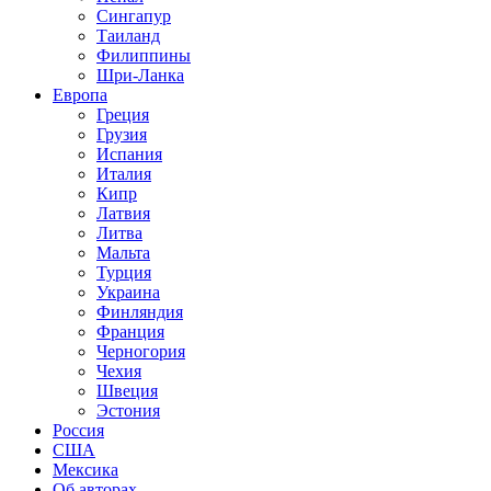
Сингапур
Таиланд
Филиппины
Шри-Ланка
Европа
Греция
Грузия
Испания
Италия
Кипр
Латвия
Литва
Мальта
Турция
Украина
Финляндия
Франция
Черногория
Чехия
Швеция
Эстония
Россия
США
Мексика
Об авторах