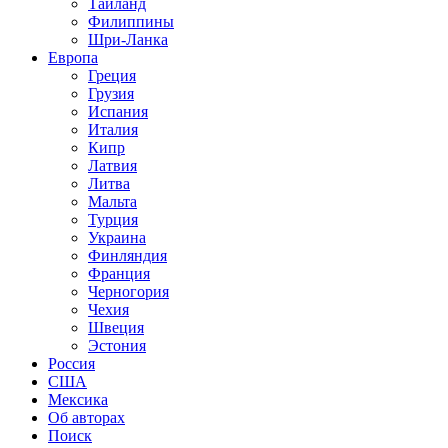
Таиланд
Филиппины
Шри-Ланка
Европа
Греция
Грузия
Испания
Италия
Кипр
Латвия
Литва
Мальта
Турция
Украина
Финляндия
Франция
Черногория
Чехия
Швеция
Эстония
Россия
США
Мексика
Об авторах
Поиск