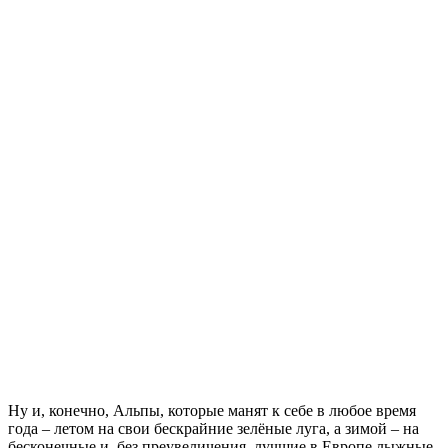
Ну и, конечно, Альпы, которые манят к себе в любое время
года – летом на свои бескрайние зелёные луга, а зимой – на
бесконечные и, без преувеличения, лучшие в Европе лыжные