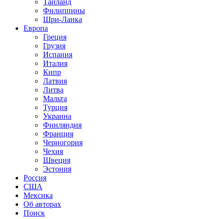
Таиланд
Филиппины
Шри-Ланка
Европа
Греция
Грузия
Испания
Италия
Кипр
Латвия
Литва
Мальта
Турция
Украина
Финляндия
Франция
Черногория
Чехия
Швеция
Эстония
Россия
США
Мексика
Об авторах
Поиск