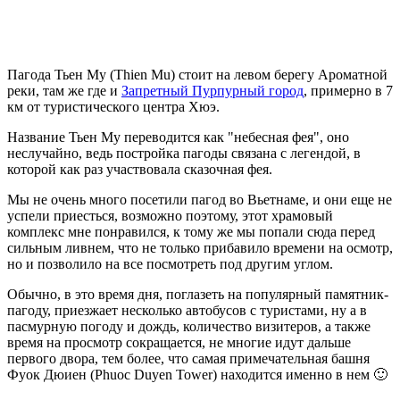
Пагода Тьен Му (Thien Mu) стоит на левом берегу Ароматной
реки, там же где и
Запретный Пурпурный город
, примерно в 7
км от туристического центра Хюэ.
Название Тьен Му переводится как "небесная фея", оно
неслучайно, ведь постройка пагоды связана с легендой, в
которой как раз участвовала сказочная фея.
Мы не очень много посетили пагод во Вьетнаме, и они еще не
успели приесться, возможно поэтому, этот храмовый
комплекс мне понравился, к тому же мы попали сюда перед
сильным ливнем, что не только прибавило времени на осмотр,
но и позволило на все посмотреть под другим углом.
Обычно, в это время дня, поглазеть на популярный памятник-
пагоду, приезжает несколько автобусов с туристами, ну а в
пасмурную погоду и дождь, количество визитеров, а также
время на просмотр сокращается, не многие идут дальше
первого двора, тем более, что самая примечательная башня
Фуок Дюиен (Phuoc Duyen Tower) находится именно в нем 🙂