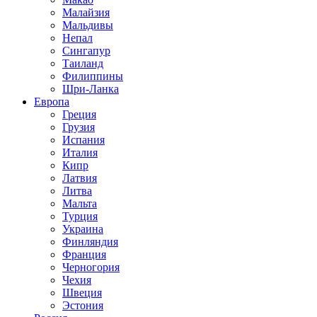
Малайзия
Мальдивы
Непал
Сингапур
Таиланд
Филиппины
Шри-Ланка
Европа
Греция
Грузия
Испания
Италия
Кипр
Латвия
Литва
Мальта
Турция
Украина
Финляндия
Франция
Черногория
Чехия
Швеция
Эстония