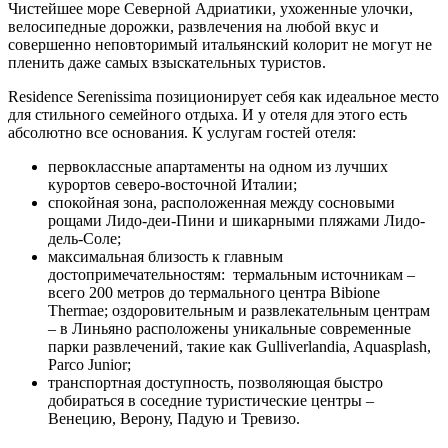
Чистейшее море Северной Адриатики, ухоженные улочки,
велосипедные дорожки, развлечения на любой вкус и
совершенно неповторимый итальянский колорит не могут не
пленить даже самых взыскательных туристов.
Residence Serenissima позиционирует себя как идеальное место
для стильного семейного отдыха. И у отеля для этого есть
абсолютно все основания. К услугам гостей отеля:
первоклассные апартаменты на одном из лучших
курортов северо-восточной Италии;
спокойная зона, расположенная между сосновыми
рощами Лидо-деи-Пини и шикарными пляжами Лидо-
дель-Соле;
максимальная близость к главным
достопримечательностям:
термальным источникам –
всего 200 метров до термального центра Bibione
Thermae; оздоровительным и развлекательным центрам
– в Линьяно расположены уникальные современные
парки развлечений, такие как Gulliverlandia, Aquasplash,
Parco Junior;
транспортная доступность, позволяющая быстро
добираться в соседние туристические центры –
Венецию, Верону,
Падую и Тревизо.