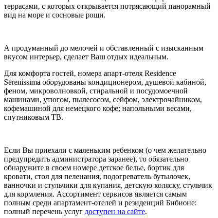
террасами, с которых открывается потрясающий панорамный
вид на море и сосновые рощи.
А продуманный до мелочей и обставленный с изысканным
вкусом интерьер, сделает Ваш отдых идеальным.
Для комфорта гостей, номера апарт-отеля Residence
Serenissima оборудованы кондиционером, душевой кабиной,
феном, микроволновкой, стиральной и посудомоечной
машинами, утюгом, пылесосом, сейфом, электрочайником,
кофемашиной для немецкого кофе; напольными весами,
спутниковым ТВ.
Если Вы приехали с маленьким ребенком (о чем желательно
предупредить администратора заранее), то обязательно
обнаружите в своем номере детское белье, бортик для
кровати, стол для пеленания, подогреватель бутылочек,
ванночки и стульчики для купания, детскую коляску, стульчик
для кормления.
Ассортимент сервисов является самым
полным среди апартамент-отелей и резиденций Бибионе:
полный перечень услуг
доступен на сайте
.