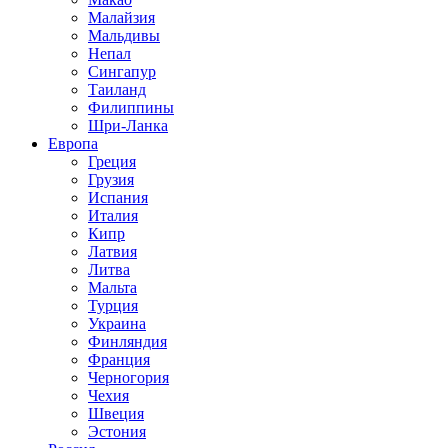
Малайзия
Мальдивы
Непал
Сингапур
Таиланд
Филиппины
Шри-Ланка
Европа
Греция
Грузия
Испания
Италия
Кипр
Латвия
Литва
Мальта
Турция
Украина
Финляндия
Франция
Черногория
Чехия
Швеция
Эстония