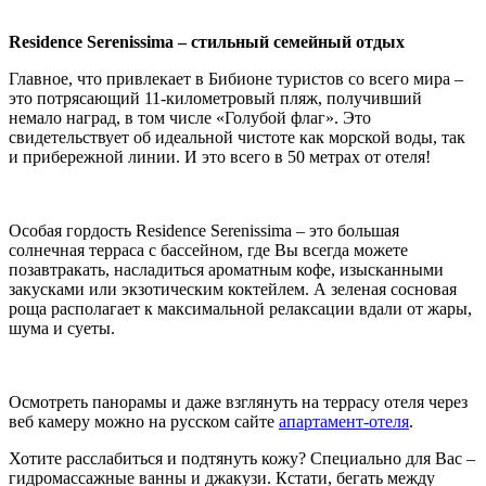
Residence Serenissima – стильный семейный отдых
Главное, что привлекает в Бибионе туристов со всего мира –
это потрясающий 11-километровый пляж, получивший
немало наград, в том числе «Голубой флаг». Это
свидетельствует об идеальной чистоте как морской воды, так
и прибережной линии. И это всего в 50 метрах от отеля!
Особая гордость Residence Serenissima – это большая
солнечная терраса с бассейном, где Вы всегда можете
позавтракать, насладиться ароматным кофе, изысканными
закусками или экзотическим коктейлем. А зеленая сосновая
роща располагает к максимальной релаксации вдали от жары,
шума и суеты.
Осмотреть панорамы и даже взглянуть на террасу отеля через
веб камеру можно на русском
сайте
апартамент-отеля
.
Хотите расслабиться и подтянуть кожу? Специально для Вас –
гидромассажные ванны и джакузи. Кстати, бегать между