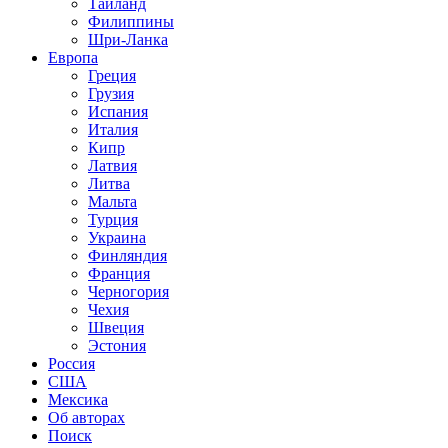
Таиланд
Филиппины
Шри-Ланка
Европа
Греция
Грузия
Испания
Италия
Кипр
Латвия
Литва
Мальта
Турция
Украина
Финляндия
Франция
Черногория
Чехия
Швеция
Эстония
Россия
США
Мексика
Об авторах
Поиск