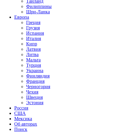
Таиланд
Филиппины
Шри-Ланка
Европа
Греция
Грузия
Испания
Италия
Кипр
Латвия
Литва
Мальта
Турция
Украина
Финляндия
Франция
Черногория
Чехия
Швеция
Эстония
Россия
США
Мексика
Об авторах
Поиск