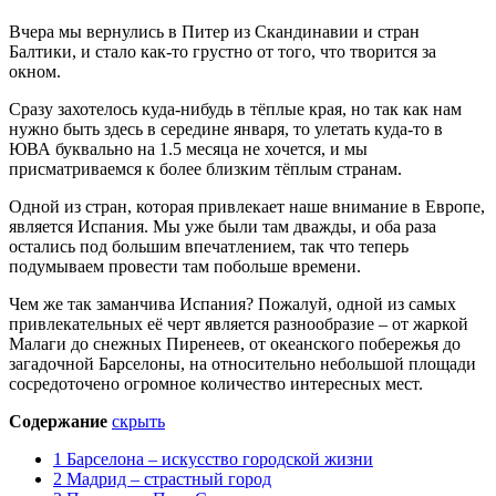
Вчера мы вернулись в Питер из Скандинавии и стран
Балтики, и стало как-то грустно от того, что творится за
окном.
Сразу захотелось куда-нибудь в тёплые края, но так как нам
нужно быть здесь в середине января, то улетать куда-то в
ЮВА буквально на 1.5 месяца не хочется, и мы
присматриваемся к более близким тёплым странам.
Одной из стран, которая привлекает наше внимание в Европе,
является Испания. Мы уже были там дважды, и оба раза
остались под большим впечатлением, так что теперь
подумываем провести там побольше времени.
Чем же так заманчива Испания? Пожалуй, одной из самых
привлекательных её черт является разнообразие – от жаркой
Малаги до снежных Пиренеев, от океанского побережья до
загадочной Барселоны, на относительно небольшой площади
сосредоточено огромное количество интересных мест.
Содержание
скрыть
1
Барселона – искусство городской жизни
2
Мадрид – страстный город