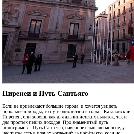
Пиренеи и Путь Сантьяго
Если не привлекают большие города, и хочется увидеть
побольше природы, то путь однозначно в горы – Каталонские
Пиренеи, они хороши как для альпинистских вылазок, так и
для простых пеших походов. Про знаменитый путь
пилигримов – Путь Сантьяго, наверное слышали многие, у
нас также есть в планах когда-нибудь пройти его, если не