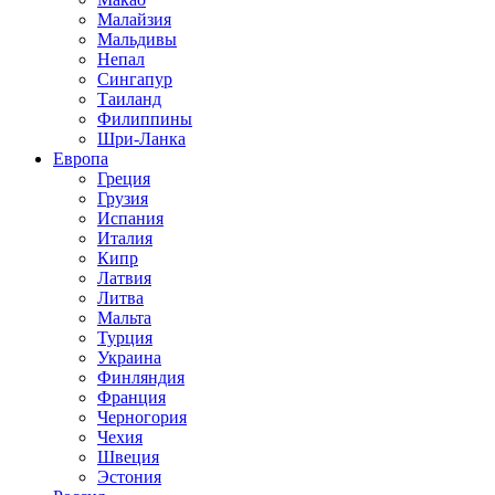
Малайзия
Мальдивы
Непал
Сингапур
Таиланд
Филиппины
Шри-Ланка
Европа
Греция
Грузия
Испания
Италия
Кипр
Латвия
Литва
Мальта
Турция
Украина
Финляндия
Франция
Черногория
Чехия
Швеция
Эстония