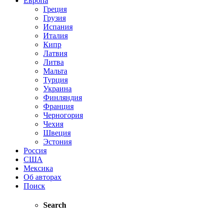
Европа
Греция
Грузия
Испания
Италия
Кипр
Латвия
Литва
Мальта
Турция
Украина
Финляндия
Франция
Черногория
Чехия
Швеция
Эстония
Россия
США
Мексика
Об авторах
Поиск
Search