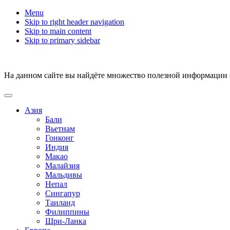
Menu
Skip to right header navigation
Skip to main content
Skip to primary sidebar
На данном сайте вы найдёте множество полезной информации о 
Азия
Бали
Вьетнам
Гонконг
Индия
Макао
Малайзия
Мальдивы
Непал
Сингапур
Таиланд
Филиппины
Шри-Ланка