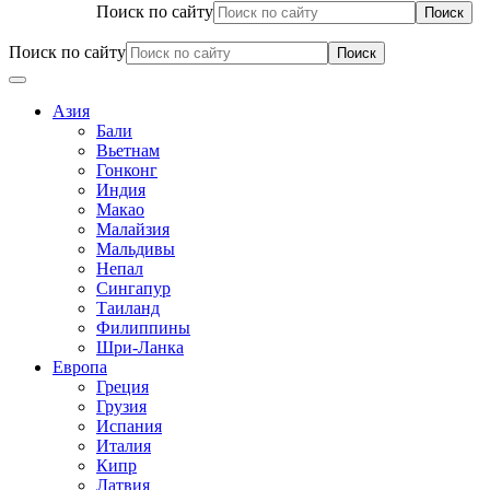
Поиск по сайту
Поиск по сайту
Азия
Бали
Вьетнам
Гонконг
Индия
Макао
Малайзия
Мальдивы
Непал
Сингапур
Таиланд
Филиппины
Шри-Ланка
Европа
Греция
Грузия
Испания
Италия
Кипр
Латвия