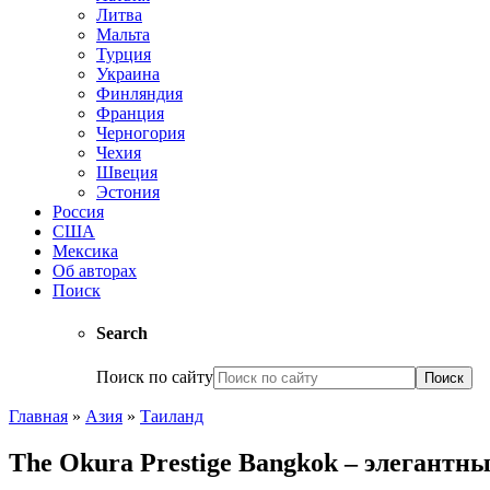
Литва
Мальта
Турция
Украина
Финляндия
Франция
Черногория
Чехия
Швеция
Эстония
Россия
США
Мексика
Об авторах
Поиск
Search
Поиск по сайту
Главная
»
Азия
»
Таиланд
The Okura Prestige Bangkok – элегантны