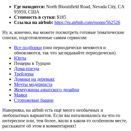
Где находится:
North Bloomfield Road, Nevada City, CA
95959, США
Стоимость в сутки:
$185
Ссылка на airbnb:
https://ru.airbnb.com/rooms/562526
Ну и, конечно, вы можете посмотреть готовые тематические
списки, подготовленные самим сервисом:
Все подборки
(они периодически меняются и
обновляются, так что заглядывайте периодически)
Юрты
Пещеры в Турции
Дома-поезда
Трейлеры
Домики на деревьях
Мечты модерниста
Жемчужины азиатского дизайна
Маяки
Сторожевые башни
Наверняка, на airbnb есть ещё много необычных и
любопытных вариантов. Если вы наталкивались на что-то
интересное или, тем более, жили в каком-то особенном месте,
расскажите об этом в комментариях!