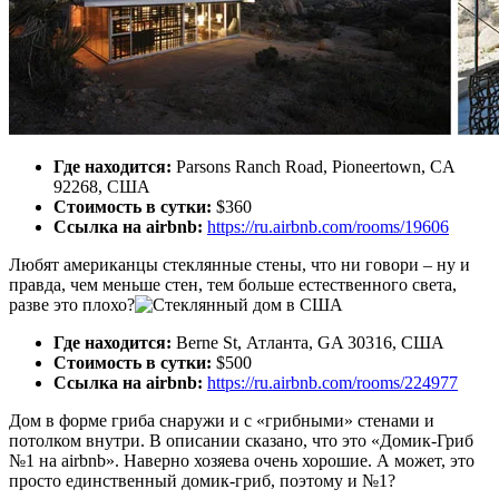
Где находится:
Parsons Ranch Road, Pioneertown, CA
92268, США
Стоимость в сутки:
$360
Ссылка на airbnb:
https://ru.airbnb.com/rooms/19606
Любят американцы стеклянные стены, что ни говори – ну и
правда, чем меньше стен, тем больше естественного света,
разве это плохо?
Где находится:
Berne St, Атланта, GA 30316, США
Стоимость в сутки:
$500
Ссылка на airbnb:
https://ru.airbnb.com/rooms/224977
Дом в форме гриба снаружи и с «грибными» стенами и
потолком внутри. В описании сказано, что это «Домик-Гриб
№1 на airbnb». Наверно хозяева очень хорошие. А может, это
просто единственный домик-гриб, поэтому и №1?