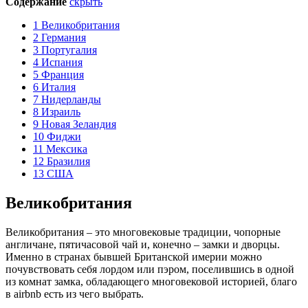
Содержание
скрыть
1
Великобритания
2
Германия
3
Португалия
4
Испания
5
Франция
6
Италия
7
Нидерланды
8
Израиль
9
Новая Зеландия
10
Фиджи
11
Мексика
12
Бразилия
13
США
Великобритания
Великобритания – это многовековые традиции, чопорные
англичане, пятичасовой чай и, конечно – замки и дворцы.
Именно в странах бывшей Британской имерии можно
почувствовать себя лордом или пэром, поселившись в одной
из комнат замка, обладающего многовековой историей, благо
в airbnb есть из чего выбрать.