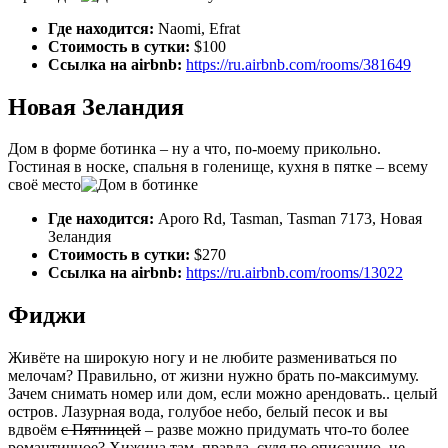
Где находится:
Naomi, Efrat
Стоимость в сутки:
$100
Ссылка на airbnb:
https://ru.airbnb.com/rooms/381649
Новая Зеландия
Дом в форме ботинка – ну а что, по-моему прикольно.
Гостиная в носке, спальня в голенище, кухня в пятке – всему
своё место
Где находится:
Aporo Rd, Tasman, Tasman 7173, Новая
Зеландия
Стоимость в сутки:
$270
Ссылка на airbnb:
https://ru.airbnb.com/rooms/13022
Фиджи
Живёте на широкую ногу и не любите размениваться по
мелочам? Правильно, от жизни нужно брать по-максимуму.
Зачем снимать номер или дом, если можно арендовать.. целый
остров. Лазурная вода, голубое небо, белый песок и вы
вдвоём
с Пятницей
– разве можно придумать что-то более
романтичное? Хижина там, правда, судя по описанию, не