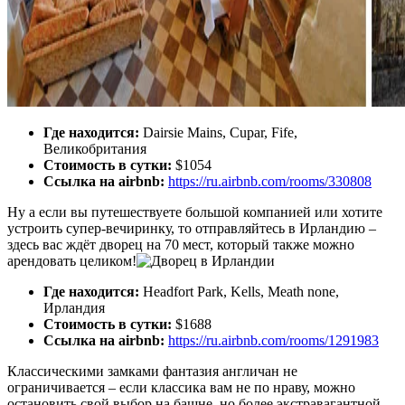
Где находится:
Dairsie Mains, Cupar, Fife,
Великобритания
Стоимость в сутки:
$1054
Ссылка на airbnb:
https://ru.airbnb.com/rooms/330808
Ну а если вы путешествуете большой компанией или хотите
устроить супер-вечиринку, то отправляйтесь в Ирландию –
здесь вас ждёт дворец на 70 мест, который также можно
арендовать целиком!
Где находится:
Headfort Park, Kells, Meath none,
Ирландия
Стоимость в сутки:
$1688
Ссылка на airbnb:
https://ru.airbnb.com/rooms/1291983
Классическими замками фантазия англичан не
ограничивается – если классика вам не по нраву, можно
остановить свой выбор на башне, но более экстравагантной –