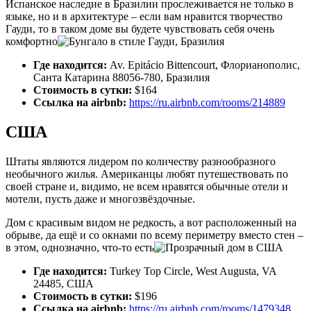
Испанское наследие в Бразилии прослеживается не только в
языке, но и в архитектуре – если вам нравится творчество
Гауди, то в таком доме вы будете чувствовать себя очень
комфортно
Где находится:
Av. Epitácio Bittencourt, Флорианополис,
Санта Катарина 88056-780, Бразилия
Стоимость в сутки:
$164
Ссылка на airbnb:
https://ru.airbnb.com/rooms/214889
США
Штаты являются лидером по количеству разнообразного
необычного жилья. Американцы любят путешествовать по
своей стране и, видимо, не всем нравятся обычные отели и
мотели, пусть даже и многозвёздочные.
Дом с красивым видом не редкость, а вот расположенный на
обрыве, да ещё и со окнами по всему периметру вместо стен –
в этом, однозначно, что-то есть
Где находится:
Turkey Top Circle, West Augusta, VA
24485, США
Стоимость в сутки:
$196
Ссылка на airbnb:
https://ru.airbnb.com/rooms/1479348