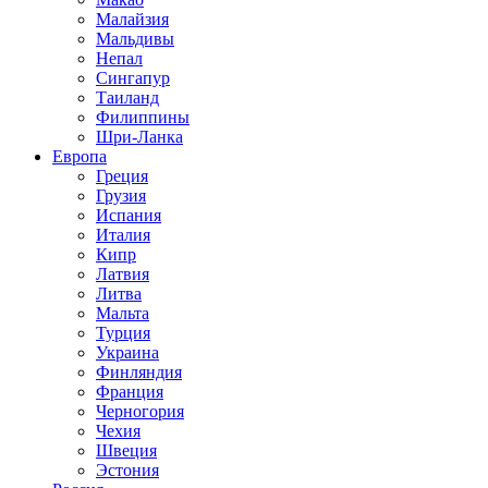
Малайзия
Мальдивы
Непал
Сингапур
Таиланд
Филиппины
Шри-Ланка
Европа
Греция
Грузия
Испания
Италия
Кипр
Латвия
Литва
Мальта
Турция
Украина
Финляндия
Франция
Черногория
Чехия
Швеция
Эстония