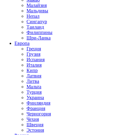
Малайзия
Мальдивы
Непал
Сингапур
Таиланд
Филиппины
Шри-Ланка
Европа
Греция
Грузия
Испания
Италия
Кипр
Латвия
Литва
Мальта
Турция
Украина
Финляндия
Франция
Черногория
Чехия
Швеция
Эстония