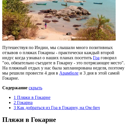
Путешествуя по Индии, мы слышали много позитивных
отзывов о пляжах Гокарны - практически каждый второй
индус когда узнавал о наших планах посетить
Гоа
говорил
"оо, обязательно съездите в Гокарну - это потрясающее место".
На пляжный отдых у нас была запланирована неделя, поэтому
мы решили провести 4 дня в
Арамболе
и 3 дня в этой самой
Гокарне.
Содержание
скрыть
1
Пляжи в Гокарне
2
Гокарна
3
Как добраться из Гоа в Гокарну, на Ом бич
Пляжи в Гокарне