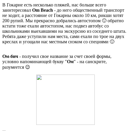
В Гокарне есть несколько пляжей, нас больше всего
заинтересовал
Om Beach
- до него общественный транспорт
не ходит, а расстояние от Гокарны около 10 км, рикши хотят
200 рупий. Мы прекрасно добрались автостопом 🙂 обратно
кстати тоже ехали автостопом, нас подвез автобус со
школьниками выехавшими на экскурсию из соседнего штата.
Ребята даже уступили нам места, сами ехали по трое на двух
креслах и угощали нас местным снэком со специями 🙂
Ом-бич
- получил свое название за счет своей формы,
условно напоминающей букву "
Ом
" - на санскрите,
разумеется 😉