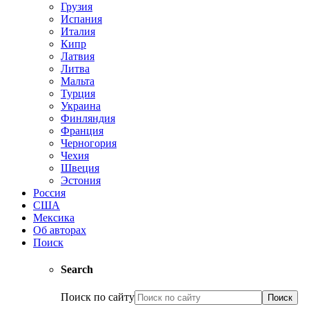
Грузия
Испания
Италия
Кипр
Латвия
Литва
Мальта
Турция
Украина
Финляндия
Франция
Черногория
Чехия
Швеция
Эстония
Россия
США
Мексика
Об авторах
Поиск
Search
Поиск по сайту