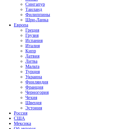
Сингапур
Таиланд
Филиппины
Шри-Ланка
Европа
Греция
Грузия
Испания
Италия
Кипр
Латвия
Литва
Мальта
Турция
Украина
Финляндия
Франция
Черногория
Чехия
Швеция
Эстония
Россия
США
Мексика
Об авторах