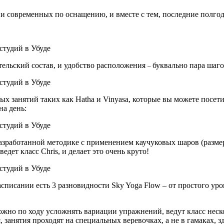
и современных по оснащению, и вместе с тем, последние полгод
ательский состав, и удобство расположения
буквально пара шаго
–
 занятий таких как Hatha и Vinyasa, которые вы можете посетить
на день:
о разработанной методике с применением каучуковых шаров (разм
дет класс Chris, и делает это очень круто!
расписании есть 3 разновидности Sky Yoga Flow – от простого ур
ожно по ходу усложнять вариации упражнений, ведут класс неско
, занятия проходят на специальных веревочках, а не в гамаках, з