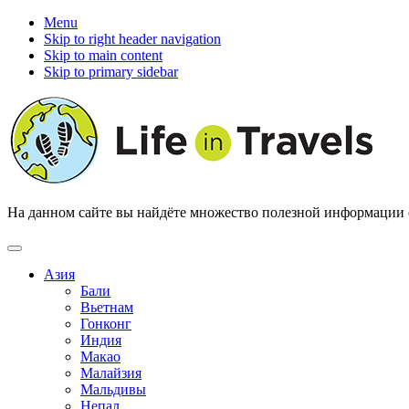
Menu
Skip to right header navigation
Skip to main content
Skip to primary sidebar
На данном сайте вы найдёте множество полезной информации о 
Азия
Бали
Вьетнам
Гонконг
Индия
Макао
Малайзия
Мальдивы
Непал