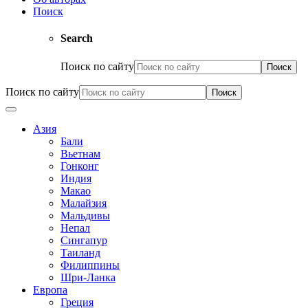
Поиск
Search
Поиск по сайту
Поиск по сайту
Азия
Бали
Вьетнам
Гонконг
Индия
Макао
Малайзия
Мальдивы
Непал
Сингапур
Таиланд
Филиппины
Шри-Ланка
Европа
Греция