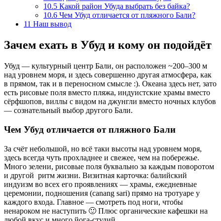
10.5
Какой район Убуда выбрать без байка?
10.6
Чем Убуд отличается от пляжного Бали?
11
Наш вывод
Зачем ехать в Убуд и кому он подойдёт
Убуд — культурный центр Бали, он расположен ~200–300 м
над уровнем моря, и здесь совершенно другая атмосфера, как
в прямом, так и в переносном смысле :). Океана здесь нет, зато
есть рисовые поля вместо пляжа, индуистские храмы вместо
сёрфшопов, виллы с видом на джунгли вместо ночных клубов
— сознательный выбор другого Бали.
Чем Убуд отличается от пляжного Бали
За счёт небольшой, но всё таки высоты над уровнем моря,
здесь всегда чуть прохладнее и свежее, чем на побережье.
Много зелени, рисовые поля буквально за каждым поворотом
и другой ритм жизни. Визитная карточка: балийский
индуизм во всех его проявлениях — храмы, ежедневные
церемонии, подношения (canang sari) прямо на тротуаре у
каждого входа. Главное — смотреть под ноги, чтобы
ненароком не наступить 🙂 Плюс органические кафешки на
любой вкус и много йога-студий.