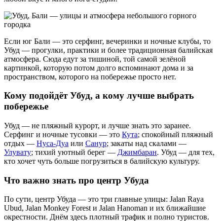
Если юг Бали — это серфинг, вечеринки и ночные клубы, то
Убуд — прогулки, практики и более традиционная балийская
атмосфера. Сюда едут за тишиной, той самой зелёной
картинкой, которую потом долго вспоминают дома и за
пространством, которого на побережье просто нет.
Кому подойдёт Убуд, а кому лучше выбрать
побережье
Убуд — не пляжный курорт, и лучше знать это заранее.
Серфинг и ночные тусовки — это
Кута
; спокойный пляжный
отдых —
Нуса-Дуа
или
Санур
; закаты над скалами —
Улувату
; тихий уютный берег —
Джимбаран
. Убуд — для тех,
кто хочет чуть больше погрузиться в балийскую культуру.
Что важно знать про центр Убуда
По сути, центр Убуда — это три главные улицы: Jalan Raya
Ubud, Jalan Monkey Forest и Jalan Hanoman и их ближайшие
окрестности. Днём здесь плотный трафик и полно туристов.