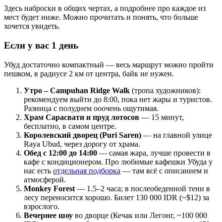
Здесь наброски в общих чертах, а подробнее про каждое из
мест будет ниже. Можно прочитать и понять, что больше
хочется увидеть.
Если у вас 1 день
Убуд достаточно компактный — весь маршрут можно пройти
пешком, в радиусе 2 км от центра, байк не нужен.
Утро – Campuhan Ridge Walk
(тропа художников):
рекомендуем выйти до 8:00, пока нет жары и туристов.
Разница с полуднем ооочень ощутимая.
Храм Сарасвати и пруд лотосов
— 15 минут,
бесплатно, в самом центре.
Королевский дворец (Puri Saren)
— на главной улице
Raya Ubud, через дорогу от храма.
Обед с 12:00 до 14:00
— самая жара, лучше провести в
кафе с кондиционером. Про любимые кафешки Убуда у
нас есть
отдельная подборка
— там всё с описанием и
атмосферой.
Monkey Forest
— 1.5–2 часа; в послеобеденной тени в
лесу переносится хорошо. Билет 130 000 IDR (~$12) за
взрослого.
Вечернее шоу
во дворце (Кечак или Легонг, ~100 000