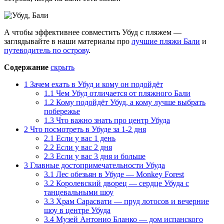
А чтобы эффективнее совместить Убуд с пляжем —
заглядывайте в наши материалы про
лучшие пляжи Бали
и
путеводитель по острову
.
Содержание
скрыть
1
Зачем ехать в Убуд и кому он подойдёт
1.1
Чем Убуд отличается от пляжного Бали
1.2
Кому подойдёт Убуд, а кому лучше выбрать
побережье
1.3
Что важно знать про центр Убуда
2
Что посмотреть в Убуде за 1-2 дня
2.1
Если у вас 1 день
2.2
Если у вас 2 дня
2.3
Если у вас 3 дня и больше
3
Главные достопримечательности Убуда
3.1
Лес обезьян в Убуде — Monkey Forest
3.2
Королевский дворец — сердце Убуда с
танцевальными шоу
3.3
Храм Сарасвати — пруд лотосов и вечерние
шоу в центре Убуда
3.4
Музей Антонио Бланко — дом испанского