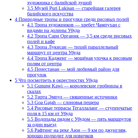
художника с балийской душой
3.5
Музей Puri Lukisan — старейшая галерея
балийского искусства
4
Природные тропы и прогулки среди рисовых полей
4.1
Тропа художников — хребет Чампухан с
видами на долины Убуда
4.2
Тропа Сари Органик — 3,5 км среди рисовых
полей и кафе
4.3
Тропа Лукисан — тихий параллельный
маршрут от центра Убуда
4.4
Тропа Кадженг — мощёная улочка к рисовым
полям от центра
4.5
Пенестанан — мой любимый район для
прогулок
5
Что посмотреть в окрестностях Убуда
5.1
Gunung Kawi — королевские гробницы в
скалах
5.2
Тирта Эмпул — священные источники
5.3
Goa Gajah — слоновья пещера
5.4
Рисовые террасы Тегаллаланг — ступенчатые
поля в 15 км от Убуда
5.5
Водопады рядом с Убудом — пять маршрутов
за один выезд
5.6
Рафтинг на реке Аюн — 9 км по джунглям,
хорошо подходит для новичков