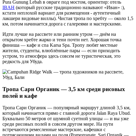
Pura Gunung Lebah в овраге под мостом, ориентир: отель
IBAH
(который русские традиционно называют «Иван» :),
кстати неплохой вариант для размещения - аутентичный
лакшери видовые виллы). Чистая тропа по хребту — около 1,5
км, потом начинается дорога с галереями и мастерскими.
Идти лучше на рассвете или ранним утром — днём на
открытом хребте жарко и тени почти нет. Хорошая точка
финиша — кафе и спа Karsa Spa. Тропу любят местные
жители, студенты, влюблённые пары — если приходить
устром, то атмосфера здесь совсем не туристическая, это
редкость для Убуда.
Тропа Сари Органик — 3,5 км среди рисовых
полей и кафе
Тропа Сари Органик — популярный маршрут длиной 3,5 км,
который начинается прямо с главной дороги Jalan Raya Ubud.
Буквально 50 метров от шумной суетной улицы — и вы уже
среди рисовых полей в совсем другом мире. На пути
встречаются ремесленные мастерские, кафешки с
потрясающими видами на поля (Pomegranate, Sari Organik —