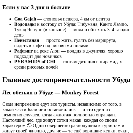
Если у вас 3 дня и больше
Goa Gajah
— слоновья пещера, 4 км от центра
Водопады
к востоку от Убуда: Тибумана, Канто Лампо,
Тукад Чепунг (в каньоне) — можно объехать 3–4 за один
день
Пенестанан
— просто жить, гулять без маршрута,
сидеть в кафе над рисовыми полями
Рафтинг
на реке Аюн — полдня в джунглях, хорошо
подходит для новичков
PYRAMIDS of CHI
— гонг-медитация в пирамидах
среди рисовых полей
Главные достопримечательности Убуда
Лес обезьян в Убуде — Monkey Forest
Сюда непременно едут все туристы, независимо от того, в
какой части Бали они остановились — и это один из
немногих случаев, когда ажиотаж полностью оправдан.
Настоящий лес, где живут сотки макак, каждая со своим
характером 🙂 Одни совершенно равнодушны к туристам и
живут своей жизнью, другие — те ещё воришки: кепки, очки,