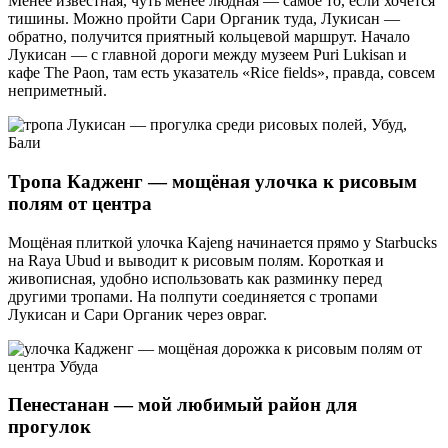
Менее известная, чуть менее людная — самое то, если хочется
тишины. Можно пройти Сари Органик туда, Лукисан —
обратно, получится приятный кольцевой маршрут. Начало
Лукисан — с главной дороги между музеем Puri Lukisan и
кафе The Paon, там есть указатель «Rice fields», правда, совсем
неприметный.
Тропа Кадженг — мощёная улочка к рисовым
полям от центра
Мощёная плиткой улочка Kajeng начинается прямо у Starbucks
на Raya Ubud и выводит к рисовым полям. Короткая и
живописная, удобно использовать как разминку перед
другими тропами. На полпути соединяется с тропами
Лукисан и Сари Органик через овраг.
Пенестанан — мой любимый район для
прогулок