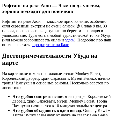
Рафтинг на реке Аюн — 9 км по джунглям,
хорошо подходит для новичков
Рафтинг на реке Аюн — классное приключение, особенно
если серьёзный экстрим не очень близок 🙂 Сплав 9 км, 33
порога, очень красивые джунгли по берегам — полдня в
удовольствие. Туры есть в любой туристической точке Убуда
(или можно забронировать онлайн
здесь
). Подробно про наш
опыт — в статье
про рафтинг на Бали
.
Достопримечательности Убуда на
карте
На карте ниже отмечены главные точки: Monkey Forest,
Королевский дворец, храм Сарасвати, Музей Бланко, начало
тропы Чампухан и основные районы. Несколько советов по
логистике:
Что удобно смотреть пешком
из центра: Королевский
дворец, храм Сарасвати, музеи, Monkey Forest. Тропа
Чампухан начинается в 10 минутах ходьбы от центра.
Что удобно объединять в один выезд
: Gunung Kawi +
Тирта Эмпул (2 км друг от друга на север); Goa Gajah +