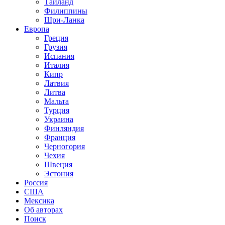
Таиланд
Филиппины
Шри-Ланка
Европа
Греция
Грузия
Испания
Италия
Кипр
Латвия
Литва
Мальта
Турция
Украина
Финляндия
Франция
Черногория
Чехия
Швеция
Эстония
Россия
США
Мексика
Об авторах
Поиск