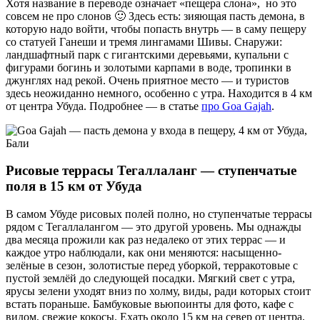
Хотя название в переводе означает «пещера слона», но это
совсем не про слонов 🙂 Здесь есть: зияющая пасть демона, в
которую надо войти, чтобы попасть внутрь — в саму пещеру
со статуей Ганеши и тремя лингамами Шивы. Снаружи:
ландшафтный парк с гигантскими деревьями, купальни с
фигурами богинь и золотыми карпами в воде, тропинки в
джунглях над рекой. Очень приятное место — и туристов
здесь неожиданно немного, особенно с утра. Находится в 4 км
от центра Убуда. Подробнее — в статье
про Goa Gajah
.
Рисовые террасы Тегаллаланг — ступенчатые
поля в 15 км от Убуда
В самом Убуде рисовых полей полно, но ступенчатые террасы
рядом с Тегаллалангом — это другой уровень. Мы однажды
два месяца прожили как раз недалеко от этих террас — и
каждое утро наблюдали, как они меняются: насыщенно-
зелёные в сезон, золотистые перед уборкой, терракотовые с
пустой землёй до следующей посадки. Мягкий свет с утра,
ярусы зелени уходят вниз по холму, виды, ради которых стоит
встать пораньше. Бамбуковые вьюпоинты для фото, кафе с
видом, свежие кокосы. Ехать около 15 км на север от центра,