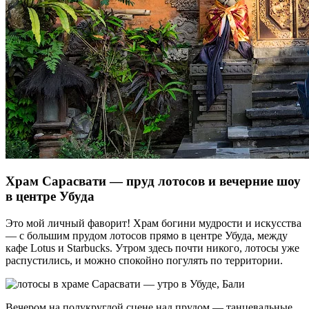
Храм Сарасвати — пруд лотосов и вечерние шоу
в центре Убуда
Это мой личный фаворит! Храм богини мудрости и искусства
— с большим прудом лотосов прямо в центре Убуда, между
кафе Lotus и Starbucks. Утром здесь почти никого, лотосы уже
распустились, и можно спокойно погулять по территории.
Вечером на полукруглой сцене над прудом — танцевальные