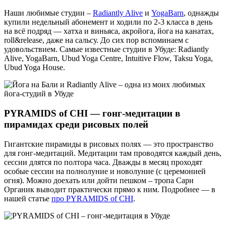
Наши любимые студии –
Radiantly Alive
и
YogaBarn
, однажды
купили недельный абонемент и ходили по 2-3 класса в день
на всё подряд — хатха и виньяса, акройога, йога на канатах,
roll&release, даже на сальсу. До сих пор вспоминаем с
удовольствием. Самые известные студии в Убуде: Radiantly
Alive, YogaBarn, Ubud Yoga Centre, Intuitive Flow, Taksu Yoga,
Ubud Yoga House.
PYRAMIDS of CHI — гонг-медитации в
пирамидах среди рисовых полей
Гигантские пирамиды в рисовых полях — это пространство
для гонг-медитаций. Медитации там проводятся каждый день,
сессии длятся по полтора часа. Дважды в месяц проходят
особые сессии на полнолуние и новолуние (с церемонией
огня). Можно доехать или дойти пешком – тропа Сари
Органик выводит практически прямо к ним. Подробнее — в
нашей статье
про PYRAMIDS of CHI
.