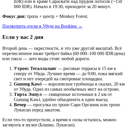
IDR) или в храме Сарасвати над прудом лотосов (~150
000 IDR). Начало в 19:30, приходите за 20 минут.
Фокус дня:
тропа + центр + Monkey Forest.
Посмотреть отели в Убуде на Booking →
Если у вас 2 дня
Второй день — окрестности, и это уже другой масштаб. Всё
перечисленное ниже требует байка (60 000–100 000 IDR/день)
или такси — зато виды стоят любой дороги.
Утром: Тегаллаланг
— рисовые террасы в 15 км к
северу от Убуда. Лучшее время — до 9:00, пока мягкий
свет и нет очередей на смотровые площадки.
Gunung Kawi
— королевские гробницы в скалах, 20 км
от Убуда. Одно из самых необычных мест на острове.
Тирта Эмпул
— священные источники в 2 км от
Gunung Kawi, удобно объединить в один выезд.
Вечер
— прогулка по тропе Сари Органик или тропе
Лукисан перед закатом.
Если что-то пропустили, а время и силы остались, можно
загляунть в музеи (Бланко, Лукисан).