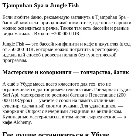
Tjampuhan Spa и Jungle Fish
Если любите баню, рекомендую заглянуть в Tjampuhan Spa –
банный комплекс при одноимённом отеле, где после парилки
можно освежиться в речке. Также там есть бассейн и разные
виды масаажа. Вход от ~200 000 IDR.
Jungle Fish — это бассейн-инфинити и кафе в джунглях (вход
от 350 000 IDR, которые можно потратить в ресторане):
идеальный способ провести полдня без туристической
программы.
Мастерские и коворкинги — гончарство, батик
А ещё в Убуде масса всего классного для тех, кто не
ограничивается достопримечательностями. Гончарная студия
Sari Api, мастерские по росписи батика в Пенестанане (200
000 IDR/урок) — увезёте с собой на память отличный
сувенир, сделанный своими руками. Для удалёнщиков —
коворкинг Outpost с вечерними лекциями на английском.
Кулинарные мастер-классы, в том числе сыроедческие — в
кафе Alchemy.
Где лучше остановиться в Убуде