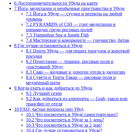
6
Достопримечательности Убуда на карте
7
Йога, медитации и необычные пространства в Убуде
7.1
Йога в Убуде — студии и ретриты на любой
уровень
7.2
PYRAMIDS of CHI — гонг-медитации в
пирамидах среди рисовых полей
7.3
Tjampuhan Spa и Jungle Fish
7.4
Мастерские и коворкинги — гончарство, батик
8
Где лучше остановиться в Убуде
8.1
Центр Убуда — для пеших прогулок и короткой
поездки
8.2
Пенестанан — тишина, рисовые поля и
«настоящий Убуд»
8.3
Саян — видовые и дорогие отели в джунглях
8.4
Сувета и Тирта Тавар — рисовые поля и
медленный ритм
9
Когда ехать и как добраться до Убуда
9.1
Лучший сезон
9.2
Как добраться из аэропорта — Grab, такси или
трансфер от отеля
10
FAQ: частые вопросы про Убуд
10.1
Что посмотреть в Убуде самостоятельно?
10.2
Что посмотреть в Убуде за 1 день?
10.3
Что посмотреть в Убуде за 2 дня?
10.4
Где лучше остановиться в Убуде?