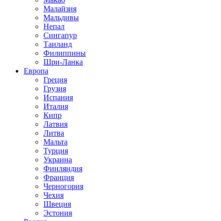
Малайзия
Мальдивы
Непал
Сингапур
Таиланд
Филиппины
Шри-Ланка
Европа
Греция
Грузия
Испания
Италия
Кипр
Латвия
Литва
Мальта
Турция
Украина
Финляндия
Франция
Черногория
Чехия
Швеция
Эстония