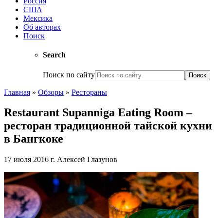
Россия
США
Мексика
Об авторах
Поиск
Search
Поиск по сайту
Главная
»
Обзоры
»
Рестораны
Restaurant Supanniga Eating Room –
ресторан традиционной тайской кухни
в Бангкоке
17 июля 2016 г.
Алексей Глазунов