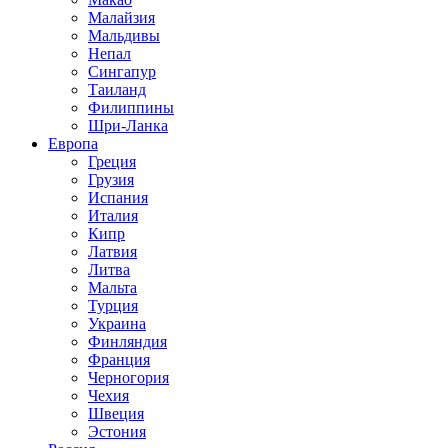
Малайзия
Мальдивы
Непал
Сингапур
Таиланд
Филиппины
Шри-Ланка
Европа
Греция
Грузия
Испания
Италия
Кипр
Латвия
Литва
Мальта
Турция
Украина
Финляндия
Франция
Черногория
Чехия
Швеция
Эстония