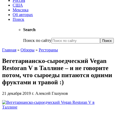
Россия
США
Мексика
Об авторах
Поиск
Search
Поиск по сайту
Главная
»
Обзоры
»
Рестораны
Вегетарианско-сыроедческий Vegan
Restoran V в Таллине – и не говорите
потом, что сыроеды питаются одними
фруктами и травой :)
21 декабря 2019 г.
Алексей Глазунов