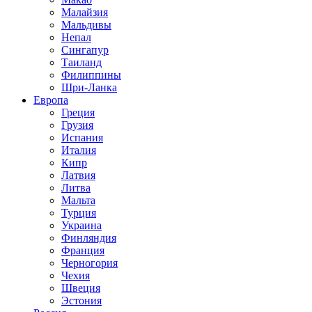
Малайзия
Мальдивы
Непал
Сингапур
Таиланд
Филиппины
Шри-Ланка
Европа
Греция
Грузия
Испания
Италия
Кипр
Латвия
Литва
Мальта
Турция
Украина
Финляндия
Франция
Черногория
Чехия
Швеция
Эстония