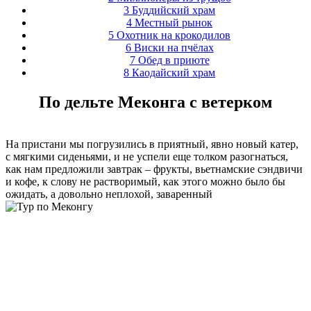
3
Буддийский храм
4
Местный рынок
5
Охотник на крокодилов
6
Виски на пчёлах
7
Обед в приюте
8
Каодайский храм
По дельте Меконга с ветерком
На пристани мы погрузились в приятный, явно новый катер,
с мягкими сиденьями, и не успели еще толком разогнаться,
как нам предложили завтрак – фрукты, вьетнамские сэндвичи
и кофе, к слову не растворимый, как этого можно было бы
ожидать, а довольно неплохой, заваренный