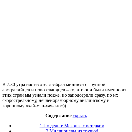
В 7:30 утра нас из отеля забрал минивэн с группой
австралийцев и новозеландцев – то, что они были именно из
этих стран мы узнали позже, но заподозрили сразу, по их
скорострельному, нечленоразборному английскому и
коронному «хай-мэн-хау-а-ю»))
Содержание
скрыть
1
По дельте Меконга с ветерком
2
Миллионеры из трущоб