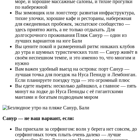
море, и хорошие массажные салоны, и тихие прогулки
по набережной
Вы зимовщик или лонгстеер: развитая инфраструктура,
тихие улочки, хорошие кафе и рестораны, набережная
для ежедневных пробежек, экспатское сообщество —
здесь приятно жить, а не только отдыхать. Для
долгосрочного проживания Пляж Санур — один из
лучших вариантов на юге Бали
Вы цените покой и размеренный ритм: никаких клубов
до утра и шумных туристических толп — Санур живёт в
своём неспешном темпе, и это именно то, что многим и
нужно
Вам важен удобный выезд на острова: порт Санур —
лучшая точка для поездок на Нуса Пениду и Лембонган.
Если планируете поездку туда — это огромный плюс
Вы едете нырять: несколько дайвшкол, а главное — пять
минут на лодке до Нуса Пениды с её гигантскими
мантами и богатым подводным миром
Санур — не ваш вариант, если:
Вы приехали за серфингом: волн у берега нет совсем, до
серфинговых точек плыть очень далеко — лучше