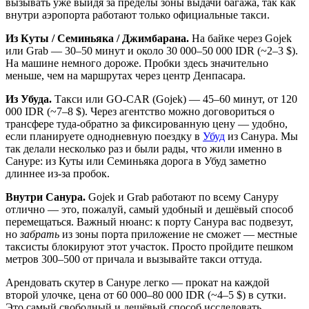
вызывать уже выйдя за пределы зоны выдачи багажа, так как
внутри аэропорта работают только официальные такси.
Из Куты / Семиньяка / Джимбарана.
На байке через Gojek
или Grab — 30–50 минут и около 30 000–50 000 IDR (~2–3 $).
На машине немного дороже. Пробки здесь значительно
меньше, чем на маршрутах через центр Денпасара.
Из Убуда.
Такси или GO-CAR (Gojek) — 45–60 минут, от 120
000 IDR (~7–8 $). Через агентство можно договориться о
трансфере туда-обратно за фиксированную цену — удобно,
если планируете однодневную поездку в
Убуд
из Санура. Мы
так делали несколько раз и были рады, что жили именно в
Сануре: из Куты или Семиньяка дорога в Убуд заметно
длиннее из-за пробок.
Внутри Санура.
Gojek и Grab работают по всему Сануру
отлично — это, пожалуй, самый удобный и дешёвый способ
перемещаться. Важный нюанс: к порту Санура вас подвезут,
но
забрать
из зоны порта приложение не сможет — местные
таксисты блокируют этот участок. Просто пройдите пешком
метров 300–500 от причала и вызывайте такси оттуда.
Арендовать скутер в Сануре легко — прокат на каждой
второй улочке, цена от 60 000–80 000 IDR (~4–5 $) в сутки.
Это самый свободный и дешёвый способ исследовать