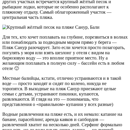
других участках встречается крупный жёлтый песок и
рыбацкие лодки, которые не особенно располагают к
пляжному отдыху. Самый облагороженный участок —
центральная часть пляжа.
Для тех, кто хочет поплавать на глубине, порезвиться в волнах
или понаблюдать за подводным миром прямо у берега —
Пляж Санур разочарует. Зато если хочется просто позагорать,
погулять у моря или взять шезлонг у отеля с видом на
бирюзовую воду — это вполне приятное место. Ну а
желающим поплавать в полную силу – бассейн есть в любом
отеле 🙂
Местные балийцы, кстати, отлично устраиваются и в такой
воде — просто заходят и сидят по колено, никуда не
торопятся. В выходные на пляж Санур приезжают целые
семьи с детьми, устраивают пикники, купаются,
развлекаются. И глядя на это — понимаешь, что
представления о «правильном» купании у всех разные)
Водные развлечения на пляже есть, и их немало: катание на
банане, парасейлинг, аренда каяков и сапбордов —
развлечений хватит на несколько дней. Серфинг формально
тоже есть, но до волн плыть очень далеко — не лучший