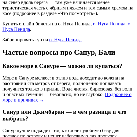
на север вдоль берега — там уже начинается менее
туристическая часть с чёрным пляжем и тем самым храмом на
косе (подробнее в разделе «Что посмотреть»).
Купить онлайн билеты на о. Нуса Пенида,
о. Нуса Пенида
,
о.
Нуса Пенида
.
Забронировать тур на
о. Нуса Пенида
Частые вопросы про Санур, Бали
Какое море в Сануре — можно ли купаться?
Море в Сануре мелкое: в отлив вода доходит до колена на
расстоянии ста метров от берега, полноценно поплавать
получится только в прилив. Вода чистая, бирюзовая, без волн
и опасных течений — безопасно, но не глубоко.
Подробнее о
море и приливах →
Санур или Джимбаран — в чём разница и что
выбрать?
Санур лучше подходит тем, кто хочет удобную базу для
поездок по острову и ценит набережную для прогулок.