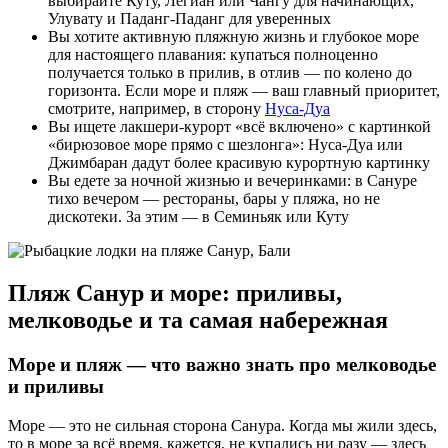
выбирайте Куту, Легиан или Чангу для начинающих,
Улувату и Паданг-Паданг для уверенных
Вы хотите активную пляжную жизнь и глубокое море
для настоящего плавания: купаться полноценно
получается только в прилив, в отлив — по колено до
горизонта. Если море и пляж — ваш главный приоритет,
смотрите, например, в сторону
Нуса-Дуа
Вы ищете лакшери-курорт «всё включено» с картинкой
«бирюзовое море прямо с шезлонга»: Нуса-Дуа или
Джимбаран дадут более красивую курортную картинку
Вы едете за ночной жизнью и вечеринками: в Сануре
тихо вечером — рестораны, бары у пляжа, но не
дискотеки. За этим — в Семиньяк или Куту
Пляж Санур и море: приливы,
мелководье и та самая набережная
Море и пляж — что важно знать про мелководье
и приливы
Море — это не сильная сторона Санура. Когда мы жили здесь,
то в море за всё время, кажется, не купались ни разу — здесь