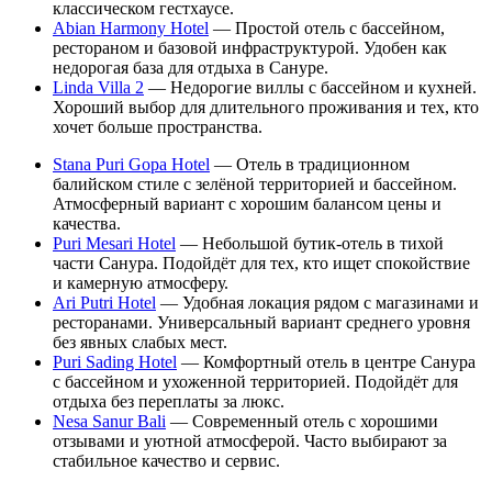
классическом гестхаусе.
Abian Harmony Hotel
— Простой отель с бассейном,
рестораном и базовой инфраструктурой. Удобен как
недорогая база для отдыха в Сануре.
Linda Villa 2
— Недорогие виллы с бассейном и кухней.
Хороший выбор для длительного проживания и тех, кто
хочет больше пространства.
Stana Puri Gopa Hotel
— Отель в традиционном
балийском стиле с зелёной территорией и бассейном.
Атмосферный вариант с хорошим балансом цены и
качества.
Puri Mesari Hotel
— Небольшой бутик-отель в тихой
части Санура. Подойдёт для тех, кто ищет спокойствие
и камерную атмосферу.
Ari Putri Hotel
— Удобная локация рядом с магазинами и
ресторанами. Универсальный вариант среднего уровня
без явных слабых мест.
Puri Sading Hotel
— Комфортный отель в центре Санура
с бассейном и ухоженной территорией. Подойдёт для
отдыха без переплаты за люкс.
Nesa Sanur Bali
— Современный отель с хорошими
отзывами и уютной атмосферой. Часто выбирают за
стабильное качество и сервис.