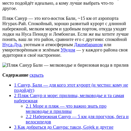
место подойдёт идеально, а кому лучше выбрать что-то
другое.
Пляж Санур — это юго-восток Бали, ~15 км от аэропорта
Нгурах-Рай. Спокойный, хорошо развитый курорт с длинной
набережной, мелким морем и удобным портом, откуда уходят
лодки на Нуса Пениду и Лембонган. Если же вы хотите лучше
понять, ваш ли это район, сравните его с другими: спокойной
Нуса-Дуа
, уютным и атмосферным
Джимбараном
или
умиротворённым и зелёным
Убудом
— у каждого района своя
аудитория и своё настроение.
Содержание
скрыть
1
Санур, Бали — для кого этот курорт (и честно: кому не
подойдёт)
2
Пляж Санур и море: приливы, мелководье и та самая
набережная
2.1
Море и пляж — что важно знать про
мелководье и приливы
2.2
Набережная Санур — 5 км для прогулок, бега и
велосипедов
3
Как добраться до Санура: такси, Gojek и другие