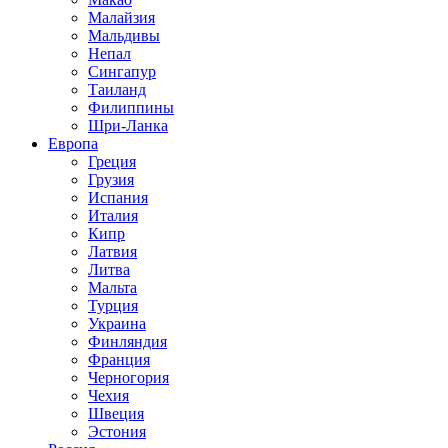
Малайзия
Мальдивы
Непал
Сингапур
Таиланд
Филиппины
Шри-Ланка
Европа
Греция
Грузия
Испания
Италия
Кипр
Латвия
Литва
Мальта
Турция
Украина
Финляндия
Франция
Черногория
Чехия
Швеция
Эстония