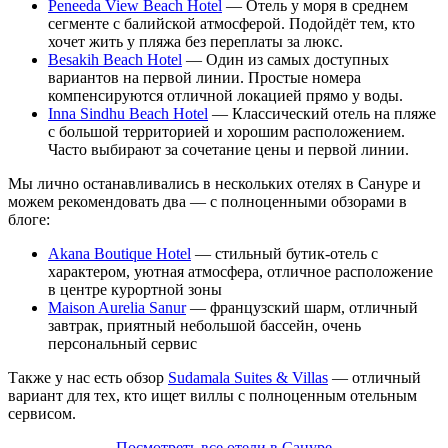
Peneeda View Beach Hotel
— Отель у моря в среднем
сегменте с балийской атмосферой. Подойдёт тем, кто
хочет жить у пляжа без переплаты за люкс.
Besakih Beach Hotel
— Один из самых доступных
вариантов на первой линии. Простые номера
компенсируются отличной локацией прямо у воды.
Inna Sindhu Beach Hotel
— Классический отель на пляже
с большой территорией и хорошим расположением.
Часто выбирают за сочетание цены и первой линии.
Мы лично останавливались в нескольких отелях в Сануре и
можем рекомендовать два — с полноценными обзорами в
блоге:
Akana Boutique Hotel
— стильный бутик-отель с
характером, уютная атмосфера, отличное расположение
в центре курортной зоны
Maison Aurelia Sanur
— французский шарм, отличный
завтрак, приятный небольшой бассейн, очень
персональный сервис
Также у нас есть обзор
Sudamala Suites & Villas
— отличный
вариант для тех, кто ищет виллы с полноценным отельным
сервисом.
Посмотреть все отели в Сануре