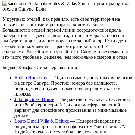
У крупных отелей, как правило, есть своя территория на
пляже с шезлонгами и ресторан с видом на море.
Большинство отелей первой линии сосредоточены вдоль
набережной — здесь главное то, что из номера или бассейна
вы будете видеть именно море, а не задний двор. Если едете
семьёй или компанией — рассмотрите виллы с 1–4
спальнями, бассейном и кухней: их в Сануре тоже немало, и
это часто удобнее и дешевле, чем несколько номеров в отеле.
Бюджет
Комфорт
Люкс
Первая линия
Radha Homestay
— Один из самых доступных вариантов
в центре Санура. Простые номера без излишеств,
подойдёт если нужен только ночлег рядом с кафе и
пляжем.
Jukung Guest House
— Бюджетный гестхаус с бассейном
и зелёной территорией. Тихая атмосфера, хороший
вариант для спокойного проживания за минимальные
деньги.
Louto Dmell Villa & Deluxe
— Недорогой вариант с
ощущением приватности и форматом “мини-виллы”.
Подойдёт тем, кто хочет больше уюта, чем в