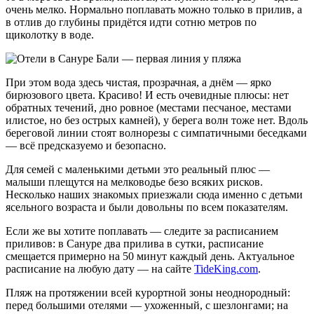
очень мелко. Нормально поплавать можно только в прилив, а
в отлив до глубины придётся идти сотню метров по
щиколотку в воде.
При этом вода здесь чистая, прозрачная, а днём — ярко
бирюзового цвета. Красиво! И есть очевидные плюсы: нет
обратных течений, дно ровное (местами песчаное, местами
илистое, но без острых камней), у берега волн тоже нет. Вдоль
береговой линии стоят волнорезы с симпатичными беседками
— всё предсказуемо и безопасно.
Для семей с маленькими детьми это реальный плюс —
малыши плещутся на мелководье безо всяких рисков.
Несколько наших знакомых приезжали сюда именно с детьми
ясельного возраста и были довольны по всем показателям.
Если же вы хотите поплавать — следите за расписанием
приливов: в Сануре два прилива в сутки, расписание
смещается примерно на 50 минут каждый день. Актуальное
расписание на любую дату — на сайте
TideKing.com
.
Пляж на протяжении всей курортной зоны неоднородный:
перед большими отелями — ухоженный, с шезлонгами; на