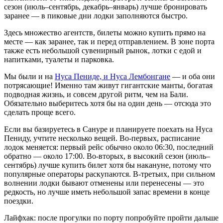
сезон (июль–сентябрь, декабрь–январь) лучше бронировать
заранее — в пиковые дни лодки заполняются быстро.
Здесь множество агентств, билеты можно купить прямо на
месте — как заранее, так и перед отправлением. В зоне порта
также есть небольшой сувенирный рынок, лотки с едой и
напитками, туалеты и парковка.
Мы были и на
Нуса Пениде, и Нуса Лембонгане
— и оба они
потрясающие! Именно там живут гигантские манты, богатая
подводная жизнь, и совсем другой ритм, чем на Бали.
Обязательно выберитесь хотя бы на один день — отсюда это
сделать проще всего.
Если вы базируетесь в Сануре и планируете поехать на Нуса
Пениду, учтите несколько вещей. Во-первых, расписание
лодок меняется: первый рейс обычно около 06:30, последний
обратно — около 17:00. Во-вторых, в высокий сезон (июль–
сентябрь) лучше купить билет хотя бы накануне, потому что
популярные операторы раскупаются. В-третьих, при сильном
волнении лодки бывают отменены или перенесены — это
редкость, но лучше иметь небольшой запас времени в конце
поездки.
Лайфхак: после прогулки по порту попробуйте пройти дальше