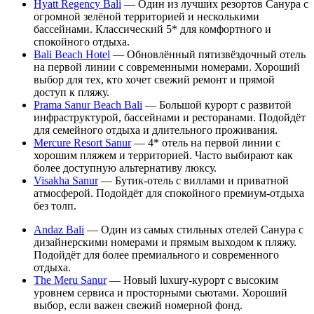
Hyatt Regency Bali
— Один из лучших резортов Санура с
огромной зелёной территорией и несколькими
бассейнами. Классический 5* для комфортного и
спокойного отдыха.
Bali Beach Hotel
— Обновлённый пятизвёздочный отель
на первой линии с современными номерами. Хороший
выбор для тех, кто хочет свежий ремонт и прямой
доступ к пляжу.
Prama Sanur Beach Bali
— Большой курорт с развитой
инфраструктурой, бассейнами и ресторанами. Подойдёт
для семейного отдыха и длительного проживания.
Mercure Resort Sanur
— 4* отель на первой линии с
хорошим пляжем и территорией. Часто выбирают как
более доступную альтернативу люксу.
Visakha Sanur
— Бутик-отель с виллами и приватной
атмосферой. Подойдёт для спокойного премиум-отдыха
без толп.
Andaz Bali
— Один из самых стильных отелей Санура с
дизайнерскими номерами и прямым выходом к пляжу.
Подойдёт для более премиального и современного
отдыха.
The Meru Sanur
— Новый luxury-курорт с высоким
уровнем сервиса и просторными сьютами. Хороший
выбор, если важен свежий номерной фонд.