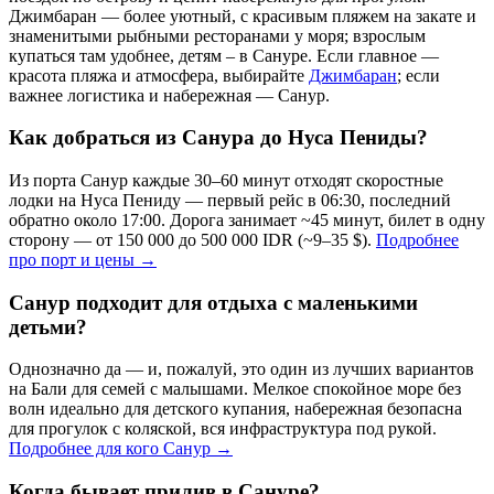
Джимбаран — более уютный, с красивым пляжем на закате и
знаменитыми рыбными ресторанами у моря; взрослым
купаться там удобнее, детям – в Сануре. Если главное —
красота пляжа и атмосфера, выбирайте
Джимбаран
; если
важнее логистика и набережная — Санур.
Как добраться из Санура до Нуса Пениды?
Из порта Санур каждые 30–60 минут отходят скоростные
лодки на Нуса Пениду — первый рейс в 06:30, последний
обратно около 17:00. Дорога занимает ~45 минут, билет в одну
сторону — от 150 000 до 500 000 IDR (~9–35 $).
Подробнее
про порт и цены →
Санур подходит для отдыха с маленькими
детьми?
Однозначно да — и, пожалуй, это один из лучших вариантов
на Бали для семей с малышами. Мелкое спокойное море без
волн идеально для детского купания, набережная безопасна
для прогулок с коляской, вся инфраструктура под рукой.
Подробнее для кого Санур →
Когда бывает прилив в Сануре?