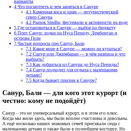
варианты
4
Что посмотреть и чем заняться в Сануре
4.1
Каменная коса и храм — нетуристический
север Санура
4.2
Рынок Sindhu, фестивали и активности на воде
5
Где остановиться в Сануре — выбор по бюджету
6
Порт Санур: лодки на Нуса Пениду, Лембонган и
острова Гили
7
Частые вопросы про Санур, Бали
7.1
Какое море в Сануре — можно ли купаться?
7.2
Санур или Джимбаран — в чём разница и что
выбрать?
7.3
Как добраться из Санура до Нуса Пениды?
7.4
Санур подходит для отдыха с маленькими
детьми?
7.5
Когда бывает прилив в Сануре?
Санур, Бали — для кого этот курорт (и
честно: кому не подойдёт)
Санур – это не универсальный курорт, и в этом его плюс.
Когда мы жили здесь, мы были вполне счастливы и довольны.
А ещё несколько наших знакомых семей приезжали сюда с
маленькими детьми и также были в полнейшем восторге. Но