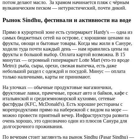
потом делают масло. За храмом начинается пляж с чёрным
вулканическим песком — нетуристический, почти дикий.
Рынок Sindhu, фестивали и активности на воде
Прямо в курортной зоне есть супермаркет Hardy's — одна из
самых бюджетных сетей на острове, с хорошими ценами на
фрукты, овощи и бытовые товары. Когда мы жили в Сануре,
ходили туда почти каждый день — нам нравились цены на
фрукты и большой выбор. Оплата картой возможна. В 15
минутах — огромный гипермаркет Lotte Mart (что-то вроде
Metro): рыба, сыры, орехи, свежая выпечка, есть даже
небольшой раздел с одеждой и посудой. Минус — оплата
только наличными, карты не принимают.
На улочках — обычные продуктовые магазинчики,
фруктовые лавки, прачечные, прокат авто и байков, кафе с
итальянской и средиземноморской кухнями, сетевые
фастфуды (KFC, McDonald's). Есть хорошие рестораны с
морепродуктами прямо на набережной с видом на море —
можно провести приятный вечер. Инфраструктура развита
очень хорошо, это однозначно один из плюсов Санура для
долгосрочного проживания.
По вечерам стоит заглянуть на рынок Sindhu (Pasar Sindhu) —