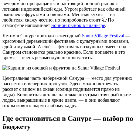
вечером он превращается в настоящий ночной рынок с
лотками индонезийской еды. Утром работает как обычный
рыночек с фруктами и овощами. Местная кухня — на
любителя, скажу честно, но попробовать стоит 🙂 По
атмосфере напоминает
ночной рынок в Гианьяре
.
Летом в Сануре проходит ежегодный
Sanur Village Festival
—
красочный деревенский фестиваль с культурными показами,
едой и музыкой. А ещё — фестиваль воздушных змеев: над
Сануром становится реально красиво. Если попадёте в это
время — очень рекомендую не пропустить.
Центральная часть набережной Санура — место для утренних
рассветов и вечерних прогулок. Здесь можно встречать
рассвет с видом на океан (солнце поднимается прямо из
воды). Колоритная деталь: на пляже по утрам стоят рыбацкие
лодки, выкрашенные в яркие цвета, — и они добавляют
открыткового шарма любому кадру.
Где остановиться в Сануре — выбор по
бюджету