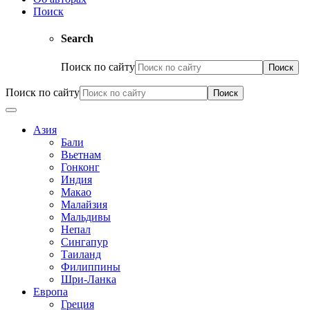
Поиск
Search
Поиск по сайту
Поиск по сайту
Азия
Бали
Вьетнам
Гонконг
Индия
Макао
Малайзия
Мальдивы
Непал
Сингапур
Таиланд
Филиппины
Шри-Ланка
Европа
Греция