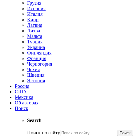
Грузия
Испания
Италия
Кипр
Латвия
Литва
Мальта
Турция
Украина
Финляндия
Франция
Черногория
Чехия
Швеция
Эстония
Россия
США
Мексика
Об авторах
Поиск
Search
Поиск по сайту