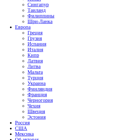
Сингапур
Таиланд
Филиппины
Шри-Ланка
Европа
Греция
Грузия
Испания
Италия
Кипр
Латвия
Литва
Мальта
Турция
Украина
Финляндия
Франция
Черногория
Чехия
Швеция
Эстония
Россия
США
Мексика
Об авторах