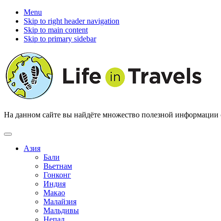
Menu
Skip to right header navigation
Skip to main content
Skip to primary sidebar
На данном сайте вы найдёте множество полезной информации о 
Азия
Бали
Вьетнам
Гонконг
Индия
Макао
Малайзия
Мальдивы
Непал