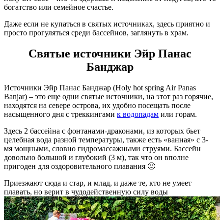
богатство или семейное счастье.
Даже если не купаться в святых источниках, здесь приятно и
просто прогуляться среди бассейнов, заглянуть в храм.
Святые источники Эйр Панас
Банджар
Источники Эйр Панас Банджар (Holy hot spring Air Panas
Banjar) – это еще одни святые источники, на этот раз горячие,
находятся на севере острова, их удобно посещать после
насыщенного дня с треккингами
к водопадам
или горам.
Здесь 2 бассейна с фонтанами-драконами, из которых бьет
целебная вода разной температуры, также есть «ванная» с 3-
мя мощными, словно гидромассажными струями. Бассейн
довольно большой и глубокий (3 м), так что он вполне
пригоден для оздоровительного плавания 🙂
Приезжают сюда и стар, и млад, и даже те, кто не умеет
плавать, но верит в чудодейственную силу воды