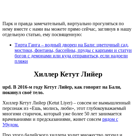
Парк и правда замечательный, виртуально прогуляться по
нему вместе с нами вы можете прямо сейчас, заглянув в нашу
отдельную статью, ему посвященную:
Тирта Ганга – водный дворец на Бали: цветочный сад,
мостики, фонтаны, бассейны, пруды с карпами и статуи
богов с демонами или куда отправиться, если надоели
пляжи
Хиллер Кетут Лийер
upd. В 2016-м году Кетут Лийер, как говорят на Бали,
покинул своё тело.
Хиллер Кетут Лийер (Ketut Liyer) – совсем не вымышленный
персонаж из «Ешь, молись, люби», этот глубокоуважаемый
многими старичок, который уже более 50 лет занимается
врачеваниями и предсказаниями, живет совсем
рядом с
Убудом.
Про этого балийского хиллера ходит множество легенд и