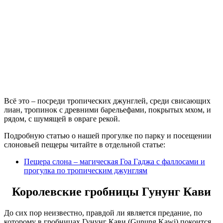
Всё это – посреди тропических джунглей, среди свисающих
лиан, тропинок с древними барельефами, покрытых мхом, и
рядом, с шумящей в овраге рекой.
Подробную статью о нашей прогулке по парку и посещении
слоновьей пещеры читайте в отдельной статье:
Пещера слона – магическая Гоа Гаджа с фаллосами и
прогулка по тропическим джунглям
Королевские гробницы Гунунг Кави
До сих пор неизвестно, правдой ли является предание, по
которому в гробницах Гунунг Кави (Gunung Kawi) покоится