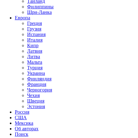
Таиланд
Филиппины
Шри-Ланка
Европа
Греция
Грузия
Испания
Италия
Кипр
Латвия
Литва
Мальта
Турция
Украина
Финляндия
Франция
Черногория
Чехия
Швеция
Эстония
Россия
США
Мексика
Об авторах
Поиск