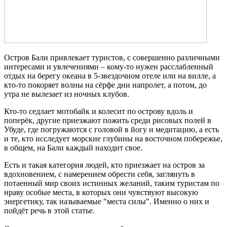
Остров Бали привлекает туристов, с совершенно различными
интересами и увлечениями – кому-то нужен расслабленный
отдых на берегу океана в 5-звездочном отеле или на вилле, а
кто-то покоряет волны на сёрфе дни напролет, а потом, до
утра не вылезает из ночных клубов.
Кто-то седлает мотобайк и колесит по острову вдоль и
поперёк, другие приезжают пожить среди рисовых полей в
Убуде, где погружаются с головой в йогу и медитацию, а есть
и те, кто исследует морские глубины на восточном побережье,
в общем, на Бали каждый находит свое.
Есть и такая категория людей, кто приезжает на остров за
вдохновением, с намерением обрести себя, заглянуть в
потаенный мир своих истинных желаний, таким туристам по
нраву особые места, в которых они чувствуют высокую
энергетику, так называемые "места силы". Именно о них и
пойдёт речь в этой статье.