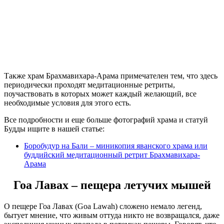
Также храм Брахмавихара-Арама примечателен тем, что здесь
периодически проходят медитационные ретриты,
поучаствовать в которых может каждый желающий, все
необходимые условия для этого есть.
Все подробности и еще больше фотографий храма и статуй
Будды ищите в нашей статье:
Боробудур на Бали – миникопия яванского храма или
буддийский медитационный ретрит Брахмавихара-
Арама
Гоа Лавах – пещера летучих мышей
О пещере Гоа Лавах (Goa Lawah) сложено немало легенд,
бытует мнение, что живым оттуда никто не возвращался, даже