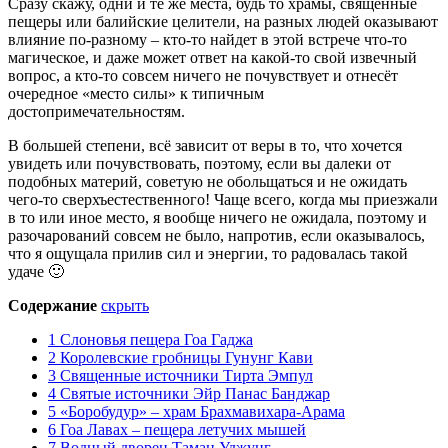
Сразу скажу, одни и те же места, будь то храмы, священные
пещеры или балийские целители, на разных людей оказывают
влияние по-разному – кто-то найдет в этой встрече что-то
магическое, и даже может ответ на какой-то свой извечный
вопрос, а кто-то совсем ничего не почувствует и отнесёт
очередное «место силы» к типичным
достопримечательностям.
В большей степени, всё зависит от веры в то, что хочется
увидеть или почувствовать, поэтому, если вы далеки от
подобных материй, советую не обольщаться и не ожидать
чего-то сверхъестественного! Чаще всего, когда мы приезжали
в то или иное место, я вообще ничего не ожидала, поэтому и
разочарований совсем не было, напротив, если оказывалось,
что я ощущала прилив сил и энергии, то радовалась такой
удаче 🙂
Содержание
скрыть
1
Слоновья пещера Гоа Гаджа
2
Королевские гробницы Гунунг Кави
3
Священные источники Тирта Эмпул
4
Святые источники Эйр Панас Банджар
5
«Боробудур» – храм Брахмавихара-Арама
6
Гоа Лавах – пещера летучих мышей
7
Водный дворец Таман Уджунг