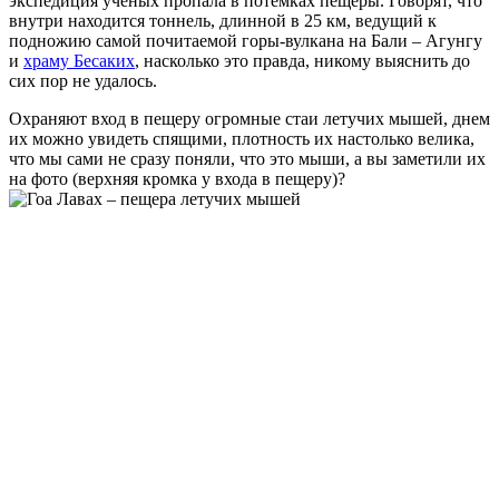
экспедиция ученых пропала в потемках пещеры. Говорят, что
внутри находится тоннель, длинной в 25 км, ведущий к
подножию самой почитаемой горы-вулкана на Бали – Агунгу
и
храму Бесаких
, насколько это правда, никому выяснить до
сих пор не удалось.
Охраняют вход в пещеру огромные стаи летучих мышей, днем
их можно увидеть спящими, плотность их настолько велика,
что мы сами не сразу поняли, что это мыши, а вы заметили их
на фото (верхняя кромка у входа в пещеру)?