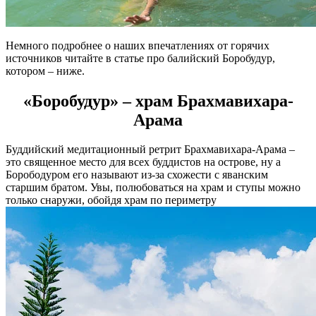
Немного подробнее о наших впечатлениях от горячих
источников читайте в статье про балийский Боробудур,
котором – ниже.
«Боробудур» – храм Брахмавихара-
Арама
Буддийский медитационный ретрит Брахмавихара-Арама –
это священное место для всех буддистов на острове, ну а
Борободуром его называют из-за схожести с яванским
старшим братом. Увы, полюбоваться на храм и ступы можно
только снаружи, обойдя храм по периметру