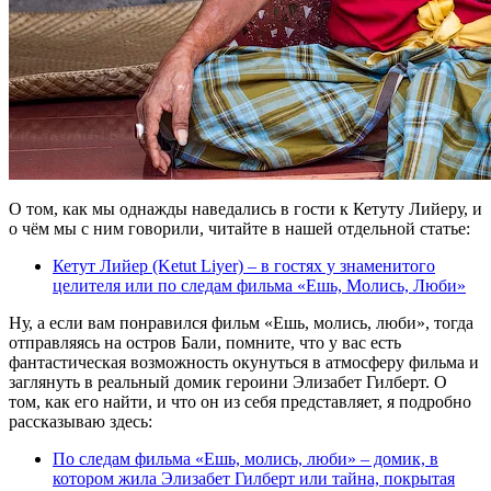
О том, как мы однажды наведались в гости к Кетуту Лийеру, и
о чём мы с ним говорили, читайте в нашей отдельной статье:
Кетут Лийер (Ketut Liyer) – в гостях у знаменитого
целителя или по следам фильма «Ешь, Молись, Люби»
Ну, а если вам понравился фильм «Ешь, молись, люби», тогда
отправляясь на остров Бали, помните, что у вас есть
фантастическая возможность окунуться в атмосферу фильма и
заглянуть в реальный домик героини Элизабет Гилберт. О
том, как его найти, и что он из себя представляет, я подробно
рассказываю здесь:
По следам фильма «Ешь, молись, люби» – домик, в
котором жила Элизабет Гилберт или тайна, покрытая