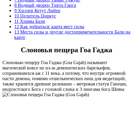
8
Водный дворец Тирта Ганга
9
Хиллер Кетут Лийер
10
Целитель Циркус
11
Храмы Бали
12
Как добраться: карта мест силы
13
Места силы и другие достопримечательности Бали на
карте
Слоновья пещера Гоа Гаджа
Слоновью пещеру Гоа Гаджа (Goa Gajah) называют
магической вовсе не из-за демонических барельефов,
сохранившихся аж с 11 века, а потому, что внутри огромной
пасти демона, помимо отшельнических ниш для медитаций,
также хранятся древние реликвии – метровая статуя Ганеши,
индуистского Бога с головой слона и 3 лингама бога Шивы