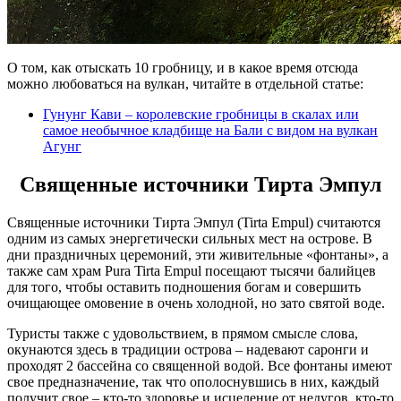
О том, как отыскать 10 гробницу, и в какое время отсюда
можно любоваться на вулкан, читайте в отдельной статье:
Гунунг Кави – королевские гробницы в скалах или
самое необычное кладбище на Бали с видом на вулкан
Агунг
Священные источники Тирта Эмпул
Священные источники Тирта Эмпул (Tirta Empul) считаются
одним из самых энергетически сильных мест на острове. В
дни праздничных церемоний, эти живительные «фонтаны», а
также сам храм Pura Tirta Empul посещают тысячи балийцев
для того, чтобы оставить подношения богам и совершить
очищающее омовение в очень холодной, но зато святой воде.
Туристы также с удовольствием, в прямом смысле слова,
окунаются здесь в традиции острова – надевают саронги и
проходят 2 бассейна со священной водой. Все фонтаны имеют
свое предназначение, так что ополоснувшись в них, каждый
получит свое – кто-то здоровье и исцеление от недугов, кто-то