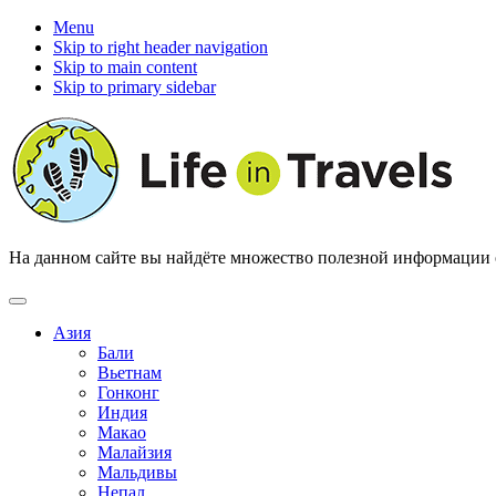
Menu
Skip to right header navigation
Skip to main content
Skip to primary sidebar
На данном сайте вы найдёте множество полезной информации о 
Азия
Бали
Вьетнам
Гонконг
Индия
Макао
Малайзия
Мальдивы
Непал