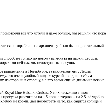
 посмотрели всё что хотели и даже больше, мы решили что пора
катиться на кораблике по архипелагу, было бы непростительный
й способ не только по новому взглянуть на парки, дворцы,
 морскими пейзажами, недоступными с суши.
е развлечение в Петербурге, за всю жизнь мы с Лёшей,
оему, это очень удобный вид экскурсий – сидишь себе, а
у из стороны в сторону, а в это время еще из динамика всякие
 Royal Line Helsinki Cruises. У них несколько типов
прогулка рассчитала на 1.5 часа, вечерняя – на 2.5, её удобно
 хлебом не корми, дай посмотреть на то, как садится солнце и