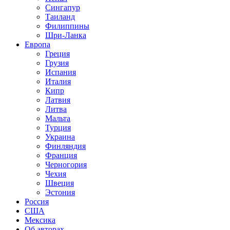
Сингапур
Таиланд
Филиппины
Шри-Ланка
Европа
Греция
Грузия
Испания
Италия
Кипр
Латвия
Литва
Мальта
Турция
Украина
Финляндия
Франция
Черногория
Чехия
Швеция
Эстония
Россия
США
Мексика
Об авторах