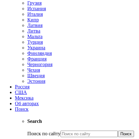
Грузия
Испания
Италия
Кипр
Латвия
Литва
Мальта
Турция
Украина
Финляндия
Франция
Черногория
Чехия
Швеция
Эстония
Россия
США
Мексика
Об авторах
Поиск
Search
Поиск по сайту