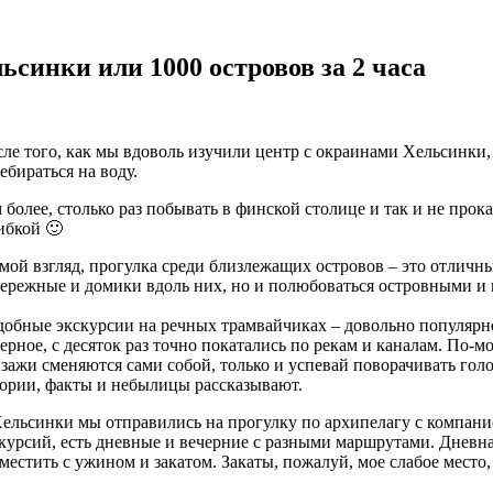
ьсинки или 1000 островов за 2 часа
ле того, как мы вдоволь изучили центр с окраинами Хельсинки,
ебираться на воду.
 более, столько раз побывать в финской столице и так и не про
ибкой 🙂
мой взгляд, прогулка среди близлежащих островов – это отличны
ережные и домики вдоль них, но и полюбоваться островными и
обные экскурсии на речных трамвайчиках – довольно популярно
ерное, с десяток раз точно покатались по рекам и каналам. По-м
зажи сменяются сами собой, только и успевай поворачивать голов
ории, факты и небылицы рассказывают.
ельсинки мы отправились на прогулку по архипелагу с компанией
курсий, есть дневные и вечерние с разными маршрутами. Дневная 
местить с ужином и закатом. Закаты, пожалуй, мое слабое место,