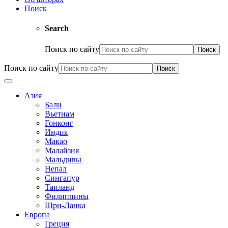
Поиск
Search
Поиск по сайту
Поиск по сайту
Азия
Бали
Вьетнам
Гонконг
Индия
Макао
Малайзия
Мальдивы
Непал
Сингапур
Таиланд
Филиппины
Шри-Ланка
Европа
Греция