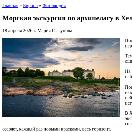
Главная
»
Европа
»
Финляндия
Морская экскурсия по архипелагу в Хел
18 апреля 2026 г.
Мария Глазунова
Пос
пер
Тем
ош
На 
наб
Под
нав
пей
ист
В Х
экс
сов
озаряет, каждый раз новыми красками, весь горизонт.