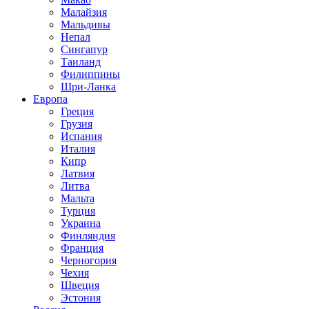
Малайзия
Мальдивы
Непал
Сингапур
Таиланд
Филиппины
Шри-Ланка
Европа
Греция
Грузия
Испания
Италия
Кипр
Латвия
Литва
Мальта
Турция
Украина
Финляндия
Франция
Черногория
Чехия
Швеция
Эстония