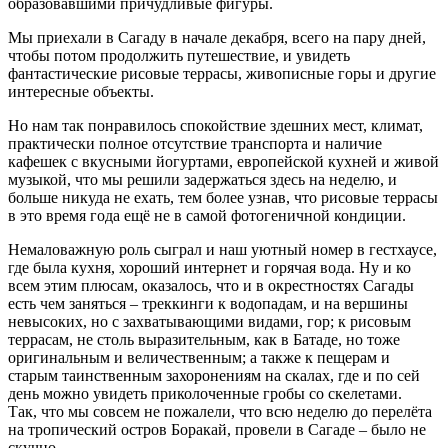
образовавшими причудливые фигуры.
Мы приехали в Сагаду в начале декабря, всего на пару дней,
чтобы потом продолжить путешествие, и увидеть
фантастические рисовые террасы, живописные горы и другие
интересные объекты.
Но нам так понравилось спокойствие здешних мест, климат,
практически полное отсутствие транспорта и наличие
кафешек с вкусными йогуртами, европейской кухней и живой
музыкой, что мы решили задержаться здесь на неделю, и
больше никуда не ехать, тем более узнав, что рисовые террасы
в это время года ещё не в самой фотогеничной кондиции.
Немаловажную роль сыграл и наш уютный номер в гестхаусе,
где была кухня, хороший интернет и горячая вода. Ну и ко
всем этим плюсам, оказалось, что и в окрестностях Сагады
есть чем заняться – треккинги к водопадам, и на вершины
невысоких, но с захватывающими видами, гор; к рисовым
террасам, не столь выразительным, как в Батаде, но тоже
оригинальным и величественным; а также к пещерам и
старым таинственным захоронениям на скалах, где и по сей
день можно увидеть приколоченные гробы со скелетами.
Так, что мы совсем не пожалели, что всю неделю до перелёта
на тропический остров Боракай, провели в Сагаде – было не
скучно.