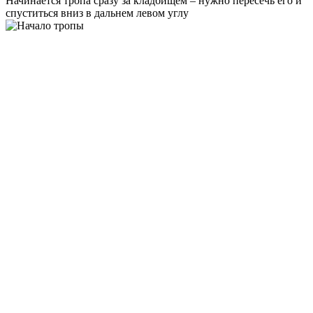
Начинается тропа сразу за кладбищем – нужно пересечь его и
спуститься вниз в дальнем левом углу