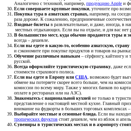
Аналогично с техникой, например,
продукцию Apple
и ф
Если совершаете крупные покупки
, уточните про возмо
Покупка тура в азиатских странах,
например, на соседн
раза дороже. К сожалению, предприимчивые соотечественн
Входные билеты
в развлекательные, и даже, иногда, в н
местных отдыхающих. Если вы на отдыхе, и для вас нет р
В большинство мест, куда обычно продаются туры и э
всегда – дешевле.
Если вы едете в какую-то, особенно азиатскую, страну
и сэкономите при покупке продуктов и товаров на рынка
Обучение различным навыкам
– сёрфингу, кайтингу и т
русской.
Всегда оформляйте туристическую страховку
, даже ес
стоимости страхового полиса.
Если вы едете в Европу или
США
, возможно будет выг
обмене вы потеряете скорее всего больше, чем на комисс
комиссии по всему миру. Также у многих банков по карт
оплате в ресторанах или на АЗС).
Знакомьтесь с национальной кухней
не только в туристи
представление о настоящей местной кухне. Главный призн
внимание на фудкорты в больших торговых комплексах – 
Выбирайте местные и сезонные блюда.
Если вы находит
тропических фруктов
стоят дешевле, чем из яблок и апел
Сувениры в туристических местах и в аэропорту стоя