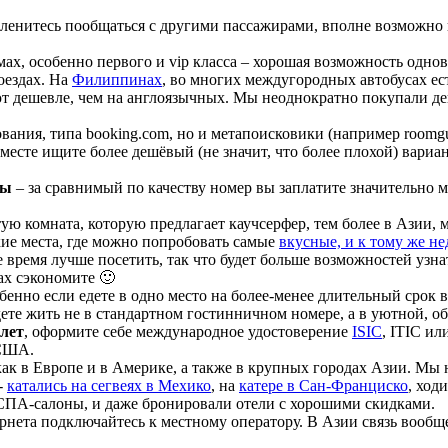
оленитесь пообщаться с другими пассажирами, вполне возможно 
омах, особенно первого и vip класса – хорошая возможность одно
оездах. На
Филиппинах
, во многих междугородных автобусах есть
ют дешевле, чем на англоязычных. Мы неоднократно покупали де
ования, типа
booking.com
, но и метапоисковики (например
roomgu
а месте ищите более дешёвый (не значит, что более плохой) вари
сы
– за сравнимый по качеству номер вы заплатите значительно 
тую комната, которую предлагает каучсерфер, тем более в Азии,
ие места, где можно попробовать самые
вкусные, и к тому же н
ое время лучше посетить, так что будет больше возможностей уз
ах сэкономите 🙂
обенно если едете в одно место на более-менее длительный срок 
ете жить не в стандартном гостинничном номере, а в уютной, о
 лет
, оформите себе международное удостоверение
ISIC
, ITIC и
 США.
ак в Европе и в Америке, а также в крупных городах Азии. Мы 
-
катались на сегвеях в Мехико
, на
катере в Сан-Франциско
, ход
 СПА-салоны, и даже бронировали отели с хорошими скидками.
нета подключайтесь к местному оператору. В Азии связь вообще 