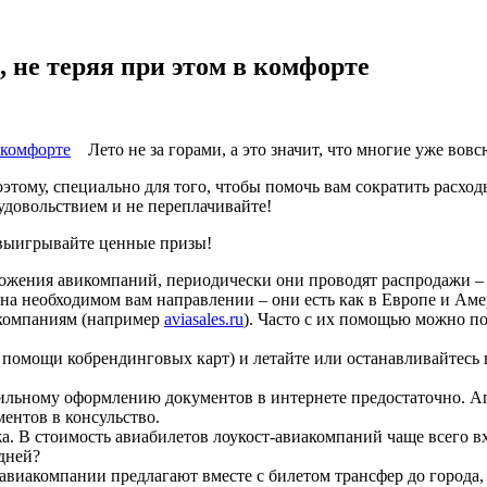
, не теряя при этом в комфорте
Лето не за горами, а это значит, что многие уже в
поэтому, специально для того, чтобы помочь вам сократить расх
 удовольствием и не переплачивайте!
 выигрывайте ценные призы!
ожения авикомпаний, периодически они проводят распродажи – 
 на необходимом вам направлении – они есть как в Европе и Амер
компаниям (например
aviasales.ru
). Часто с их помощью можно п
и помощи кобрендинговых карт) и летайте или останавливайтесь
льному оформлению документов в интернете предостаточно. Аген
ентов в консульство.
. В стоимость авиабилетов лоукост-авиакомпаний чаще всего вход
 дней?
виакомпании предлагают вместе с билетом трансфер до города, ч