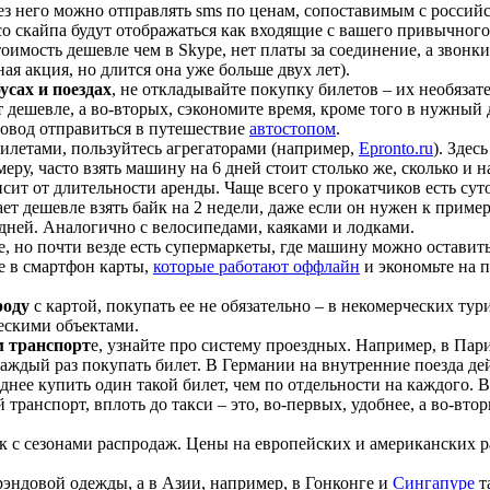
з него можно отправлять sms по ценам, сопоставимым с российс
со скайпа будут отображаться как входящие с вашего привычного
тоимость дешевле чем в Skype, нет платы за соединение, а звон
я акция, но длится она уже больше двух лет).
усах и поездах
, не откладывайте покупку билетов – их необязат
ет дешевле, а во-вторых, сэкономите время, кроме того в нужный 
 повод отправиться в путешествие
автостопом
.
абилетами, пользуйтесь агрегаторами (например,
Epronto.ru
). Здес
еру, часто взять машину на 6 дней стоит столько же, сколько и на
сит от длительности аренды. Чаще всего у прокатчиков есть сут
ает дешевле взять байк на 2 недели, даже если он нужен к пример
 дней. Аналогично с велосипедами, каяками и лодками.
, но почти везде есть супермаркеты, где машину можно оставить
е в смартфон карты,
которые работают оффлайн
и экономьте на 
роду
с картой, покупать ее не обязательно – в некомерческих тур
ескими объектами.
м транспорт
е, узнайте про систему проездных. Например, в Па
ждый раз покупать билет. В Германии на внутренние поезда дей
ыгоднее купить один такой билет, чем по отдельности на каждого
транспорт, вплоть до такси – это, во-первых, удобнее, а во-вто
 с сезонами распродаж. Цены на европейских и американских р
эндовой одежды, а в Азии, например, в Гонконге и
Сингапуре
т