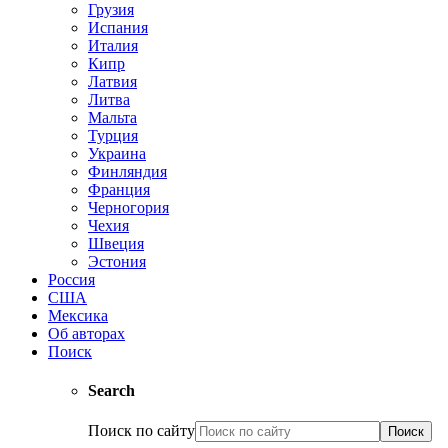
Грузия
Испания
Италия
Кипр
Латвия
Литва
Мальта
Турция
Украина
Финляндия
Франция
Черногория
Чехия
Швеция
Эстония
Россия
США
Мексика
Об авторах
Поиск
Search
Поиск по сайту