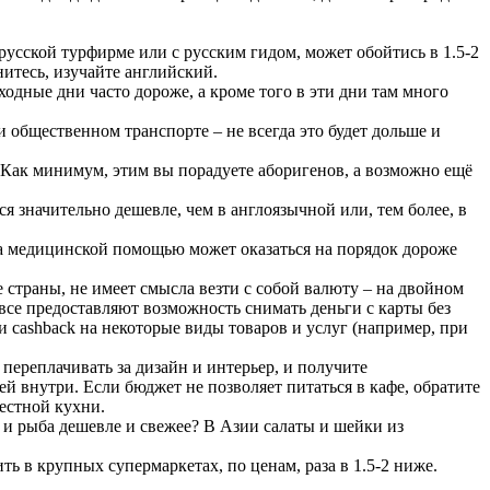
усской турфирме или с русским гидом, может обойтись в 1.5-2
итесь, изучайте английский.
ходные дни часто дороже, а кроме того в эти дни там много
и общественном транспорте – не всегда это будет дольше и
 Как минимум, этим вы порадуете аборигенов, а возможно ещё
ся значительно дешевле, чем в англоязычной или, тем более, в
за медицинской помощью может оказаться на порядок дороже
е страны, не имеет смысла везти с собой валюту – на двойном
овсе предоставляют возможность снимать деньги с карты без
 cashback на некоторые виды товаров и услуг (например, при
 переплачивать за дизайн и интерьер, и получите
ей внутри. Если бюджет не позволяет питаться в кафе, обратите
естной кухни.
 и рыба дешевле и свежее? В Азии салаты и шейки из
ть в крупных супермаркетах, по ценам, раза в 1.5-2 ниже.