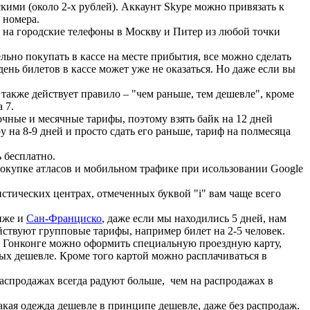
кими (около 2-х рублей). Аккаунт Skype можно привязать к
 номера.
ки на городские телефоны в Москву и Питер из любой точки
ельно покупать в кассе на месте прибытия, все можно сделать
день билетов в кассе может уже не оказаться. Но даже если вы
ь также действует правило – "чем раньше, тем дешевле", кроме
 7.
очные и месячные тарифы, поэтому взять байк на 12 дней
у на 8-9 дней и просто сдать его раньше, тариф на полмесяца
 бесплатно.
покупке атласов и мобильном трафике при исользовании Google
истических центрах, отмеченных буквой "i" вам чаще всего
риже и
Сан-Франциско
, даже если мы находились 5 дней, нам
ствуют групповые тарифы, например билет на 2-5 человек.
. В Гонконге можно оформить специальную проездную карту,
рых дешевле. Кроме того картой можно расплачиваться в
аспродажах всегда радуют больше, чем на распродажах в
акая одежда дешевле в принципе дешевле, даже без распродаж.