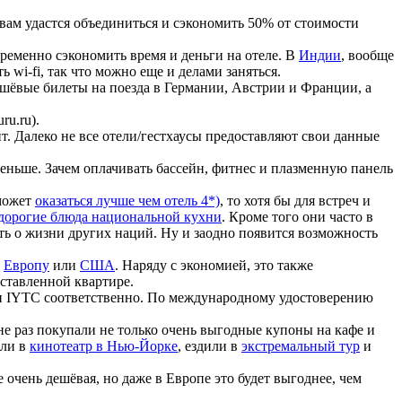
вам удастся объединиться и сэкономить 50% от стоимости
временно сэкономить время и деньги на отеле. В
Индии
, вообще
 wi-fi, так что можно еще и делами заняться.
шёвые билеты на поезда в Германии, Австрии и Франции, а
ru.ru
).
ант. Далеко не все отели/гестхаусы предоставляют свои данные
меньше. Зачем оплачивать бассейн, фитнес и плазменную панель
 может
оказаться лучше чем отель 4*)
, то хотя бы для встреч и
едорогие блюда национальной кухни
. Кроме того они часто в
нать о жизни других наций. Ну и заодно появится возможность
в
Европу
или
США
. Наряду с экономией, это также
бставленной квартире.
ли IYTC соответственно. По международному удостоверению
не раз покупали не только очень выгодные купоны на кафе и
или в
кинотеатр в Нью-Йорке
, ездили в
экстремальный тур
и
очень дешёвая, но даже в Европе это будет выгоднее, чем