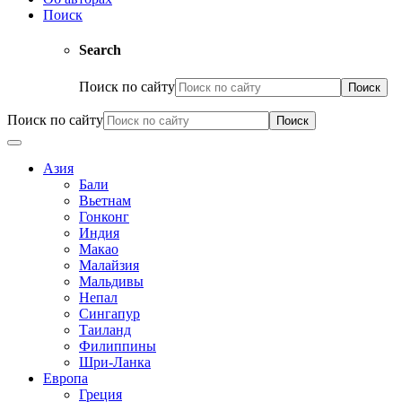
Поиск
Search
Поиск по сайту
Поиск по сайту
Азия
Бали
Вьетнам
Гонконг
Индия
Макао
Малайзия
Мальдивы
Непал
Сингапур
Таиланд
Филиппины
Шри-Ланка
Европа
Греция