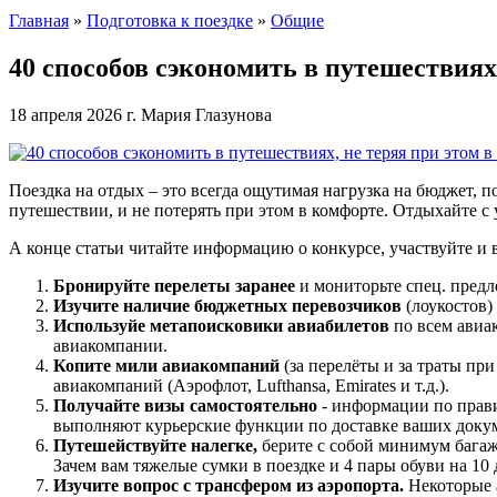
Главная
»
Подготовка к поездке
»
Общие
40 способов сэкономить в путешествиях
18 апреля 2026 г.
Мария Глазунова
Поездка на отдых – это всегда ощутимая нагрузка на бюджет, 
путешествии, и не потерять при этом в комфорте. Отдыхайте с
А конце статьи читайте информацию о конкурсе, участвуйте и
Бронируйте перелеты заранее
и мониторьте спец. предл
Изучите наличие бюджетных перевозчиков
(лоукостов)
Используйе метапоисковики авиабилетов
по всем авиа
авиакомпании.
Копите мили авиакомпаний
(за перелёты и за траты пр
авиакомпаний (Аэрофлот, Lufthansa, Emirates и т.д.).
Получайте визы самостоятельно
- информации по прави
выполняют курьерские функции по доставке ваших докум
Путешействуйте налегке,
берите с собой минимум багажа
Зачем вам тяжелые сумки в поездке и 4 пары обуви на 10
Изучите вопрос с трансфером из аэропорта.
Некоторые а