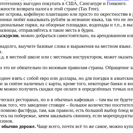
ототехнику выгодно покупать в США, Сингапуре и Гонконге.
жности возврата налога в этой стране (Tax Free).
ие острова, кофейную плантацию или просто по окрестностям в р
ики любят наказывать рублём за незнание языка, так что не лен
ациональные парки, на обзорные площадки, водопады и т.п., в вы
азницы, отправляйтесь в такие места в будни.
кскурсии
, можно добраться самостоятельно, на арендованном ил
надолго, выучите базовые слова и выражения на местном языке.
х.
.д. в местной школе или с местным инструктором, может оказать
ли это не обязательно по визовым правилам страны. Обращение 
однее взять с собой евро или доллары, но для поездки в азиатски
ии за снятие наличных с карты, кроме того, некоторые банки и в
ам можно получить скидки при оплате в определённых точках или
ческих ресторанах, но и в обычных кафешках – там вы не будете
ак того, что заведение стоящее – большое количество посетител
помимо фастфуда, там, как правило, есть большой выбор блюд м
есь на побережье, зачем заказывать свинину, если морепродукты
ьсинов.
т обычно дороже.
Чаще всего, почти всё то же самое, можно купи