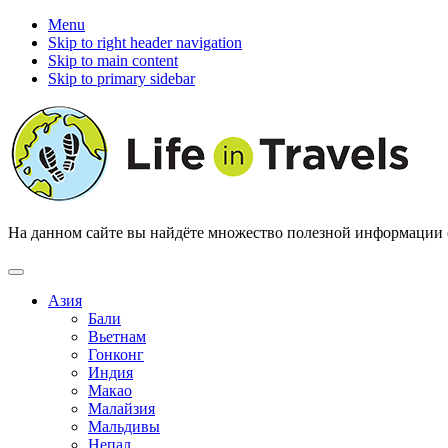
Menu
Skip to right header navigation
Skip to main content
Skip to primary sidebar
На данном сайте вы найдёте множество полезной информации о 
Азия
Бали
Вьетнам
Гонконг
Индия
Макао
Малайзия
Мальдивы
Непал