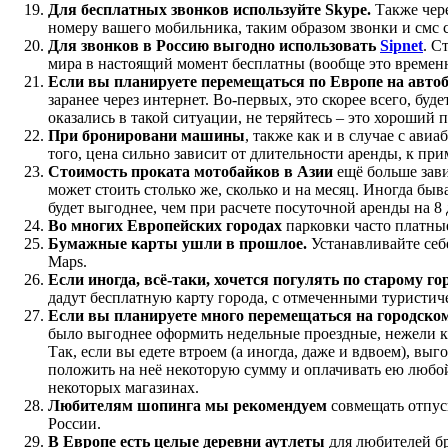
Для бесплатных звонков используйте Skype.
Также чере
номеру вашего мобильника, таким образом звонки и смс 
Для звонков в Россию выгодно использовать
Sipnet
. С
мира в настоящий момент бесплатны (вообще это временна
Если вы планируете перемещаться по Европе на автоб
заранее через интернет. Во-первых, это скорее всего, буд
оказались в такой ситуации, не теряйтесь – это хороший
При бронировани машины
, также как и в случае с ави
того, цена сильно зависит от длительности аренды, к прим
Стоимость проката мотобайков в Азии
ещё больше зави
может стоить столько же, сколько и на месяц. Иногда быв
будет выгоднее, чем при расчете посуточной аренды на 8
Во многих Европейских городах
парковки часто платные
Бумажные карты ушли в прошлое.
Устанавливайте себ
Maps.
Если иногда, всё-таки, хочется погулять по старому го
дадут бесплатную карту города, с отмеченными туристич
Если вы планируете много перемещаться на городско
было выгоднее оформить недельные проездные, нежели ка
Так, если вы едете втроем (а иногда, даже и вдвоем), в
положить на неё некоторую сумму и оплачивать ею любой 
некоторых магазинах.
Любителям шопинга мы рекомендуем
совмещать отпуск
России.
В Европе есть целые деревни аутлеты
для любителей бр