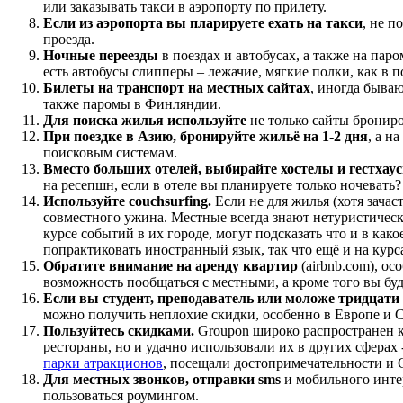
или заказывать такси в аэропорту по прилету.
Если из аэропорта вы пларируете ехать на такси
, не п
проезда.
Ночные переезды
в поездах и автобусах, а также на пар
есть автобусы слипперы – лежачие, мягкие полки, как в п
Билеты на транспорт на местных сайтах
, иногда быва
также паромы в Финляндии.
Для поиска жилья используйте
не только сайты бронир
При поездке в Азию, бронируйте жильё на 1-2 дня
, а н
поисковым системам.
Вместо больших отелей, выбирайте хостелы и гестхау
на ресепшн, если в отеле вы планируете только ночевать?
Используйте couchsurfing.
Если не для жилья (хотя зачас
совместного ужина. Местные всегда знают нетуристическ
курсе событий в их городе, могут подсказать что и в как
попрактиковать иностранный язык, так что ещё и на курс
Обратите внимание на аренду квартир
(
airbnb.com
), ос
возможность пообщаться с местными, а кроме того вы буд
Если вы студент, преподаватель или моложе тридцати
можно получить неплохие скидки, особенно в Европе и
Пользуйтесь скидками.
Groupon
широко распространен к
рестораны, но и удачно использовали их в других сферах 
парки атракционов
, посещали достопримечательности и
Для местных звонков, отправки sms
и мобильного интер
пользоваться роумингом.