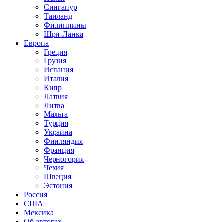
Сингапур
Таиланд
Филиппины
Шри-Ланка
Европа
Греция
Грузия
Испания
Италия
Кипр
Латвия
Литва
Мальта
Турция
Украина
Финляндия
Франция
Черногория
Чехия
Швеция
Эстония
Россия
США
Мексика
Об авторах