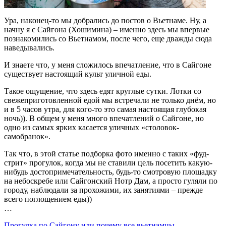
Ура, наконец-то мы добрались до постов о Вьетнаме. Ну, а
начну я с Сайгона (Хошимина) – именно здесь мы впервые
познакомились со Вьетнамом, после чего, еще дважды сюда
наведывались.
И знаете что, у меня сложилось впечатление, что в Сайгоне
существует настоящий культ уличной еды.
Такое ощущение, что здесь едят круглые сутки. Лотки со
свежеприготовленной едой мы встречали не только днём, но
и в 5 часов утра, для кого-то это самая настоящая глубокая
ночь)). В общем у меня много впечатлений о Сайгоне, но
одно из самых ярких касается уличных «столовок-
самобранок».
Так что, в этой статье подборка фото именно с таких «фуд-
стрит» прогулок, когда мы не ставили цель посетить какую-
нибудь достопримечательность, будь-то смотровую площадку
на небоскребе или Сайгонский Нотр Дам, а просто гуляли по
городу, наблюдали за прохожими, их занятиями – прежде
всего поглощением еды))
…
Прогулка по Сайгону или почему все вьетнамцы —