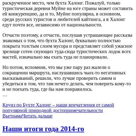
раскрученное место, чем бухта Халонг. Пожалуй, только
туристическая деревня Муйне на юге страны может составить
ей конкуренцию, да и то, Муйне популярна, в основном,
среди русских туристов и любителей кайтинга, а в Халонг
едут почти все, независимо от национальности.
Отчасти поэтому, а отчасти, послушав устрашающие рассказы
знакомых о том, что бухта Халонг, буквально полностью
покрыта толстым слоем мусора и представляет собой ужасное
зрелище сотен снующих туда-сюда туристических лодок всех
мастей, изначально мы ехать туда не планировали.
Но потом, вспомнив, что мы уже пару раз жалели о
сокращении маршрута, наслушавшись чьих-то негативных
высказываний, решили, что лучше проверить самим и
убедиться в том, что там нечего делать, чем поверить кому-то
и не поехать туда, где бы нам понравилось.
…
Круиз по Бухте Халонг – наши впечатления от самой
популярной природной достопримечательности
Вьетнама
Читать дальше
Наши итоги года 2014-го