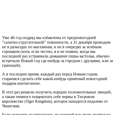
Уже 4й год подряд мы избавлены от предновогодней
"салатно-стругательной" повинности, а 31 декабря проводим
не в разъездах по магазинам, и не в очередях за зелёным
горошком (хотя, если честно, я и не помню, когда мы
последний раз устраивали домашние пиры-застолья, обычно
встречали Новый год где-нибудь за городом с друзьями, или за
границей).
А в последнее время, каждый раз перед Новым годом,
стараемся сделать себе какой-нибудь приятный новогодний
подарок-впечатление.
В этот раз решили получить порцию положительных эмоций,
а также немного пощекотать себе нервы в Тигровом
королевстве (Tiger Kingdom), которое находится недалеко от
Чиангмая.
Если исходить из типологии, по которой все люди делятся на