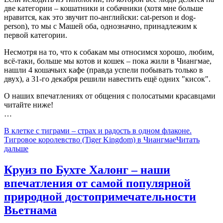
две категории – кошатники и собачники (хотя мне больше
нравится, как это звучит по-английски: cat-person и dog-
person), то мы c Машей оба, однозначно, принадлежим к
первой категории.
Несмотря на то, что к собакам мы относимся хорошо, любим,
всё-таки, больше мы котов и кошек – пока жили в Чиангмае,
нашли 4 кошачьих кафе (правда успели побывать только в
двух), а 31-го декабря решили навестить ещё одних "кисок".
О наших впечатлениях от общения с полосатыми красавцами
читайте ниже!
…
В клетке с тиграми – страх и радость в одном флаконе.
Тигровое королевство (Tiger Kingdom) в Чиангмае
Читать
дальше
Круиз по Бухте Халонг – наши
впечатления от самой популярной
природной достопримечательности
Вьетнама