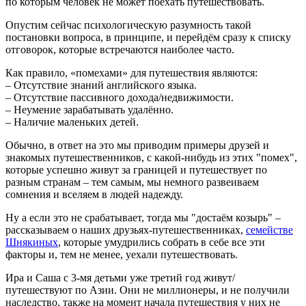
по которым человек не может поехать путешествовать.
Опустим сейчас психологическую разумность такой
постановки вопроса, в принципе, и перейдём сразу к списку
отговорок, которые встречаются наиболее часто.
Как правило, «помехами» для путешествия являются:
– Отсутствие знаний английского языка.
– Отсутствие пассивного дохода/недвижимости.
– Неумение зарабатывать удалённо.
– Наличие маленьких детей.
Обычно, в ответ на это мы приводим примеры друзей и
знакомых путешественников, с какой-нибудь из этих "помех",
которые успешно живут за границей и путешествует по
разным странам – тем самым, мы немного развеиваем
сомнения и вселяем в людей надежду.
Ну а если это не срабатывает, тогда мы "достаём козырь" –
рассказываем о наших друзьях-путешественниках,
семействе
Шнякиных
, которые умудрились собрать в себе все эти
факторы и, тем не менее, уехали путешествовать.
Ира и Саша с 3-мя детьми уже третий год живут/
путешествуют по Азии. Они не миллионеры, и не получили
наследство, также на момент начала путешествия у них не