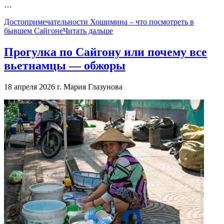
…
Достопримечательности Хошимина – что посмотреть в
бывшем Сайгоне
Читать дальше
Прогулка по Сайгону или почему все
вьетнамцы — обжоры
18 апреля 2026 г.
Мария Глазунова