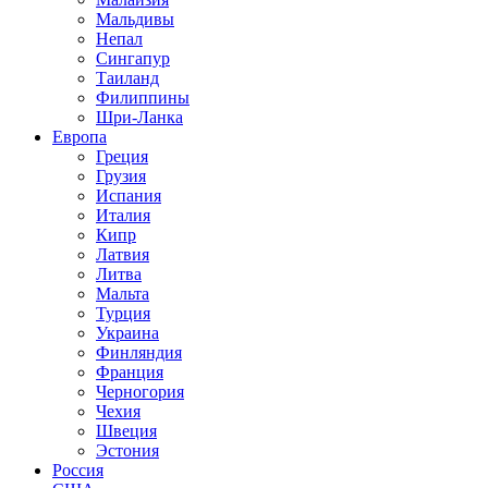
Мальдивы
Непал
Сингапур
Таиланд
Филиппины
Шри-Ланка
Европа
Греция
Грузия
Испания
Италия
Кипр
Латвия
Литва
Мальта
Турция
Украина
Финляндия
Франция
Черногория
Чехия
Швеция
Эстония
Россия