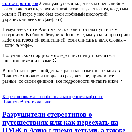
статье про тигров
Леша уже упоминал, что мы очень любим
котов, так сказать, являемся «cat persons» да, что там, когда мы
жили в Питере у нас был свой любимый вислоухий
украинский левкой Джефри))
Немудрено, что в Азии мы заскучали по этим пушистым
созданиям. В общем, будучи в Чиангмае, мы узнали про серию
кафе с интересной концепцией, если описать в двух словах –
«коты & кофе».
Получив свою порцию кототерапии, спешу поделиться
впечатлениями и с вами 🙂
В этой статье речь пойдет как раз о кошачьих кафе, коих в
Чиангмае ни одно и ни два, а сразу четыре, причем все
разные, со своей фишкой, все подробности читайте ниже 🙂
…
Кафе с кошками – необычная концепция кофеен в
Чиангмае
Читать дальше
Разрушители стереотипов о
путешествиях или как переехать на
ПМЖ в Азию с тремя детьми, а также